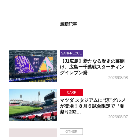
最新記事
SANFRECCE
【J1広島】新たなる歴史の幕開
け。広島ー千葉戦スターティン
グイレブン発…
2026/08/08
CARP
マツダ スタジアムに“涼”グルメ
が登場！８月６試合限定で『夏
祭り202…
2026/08/07
OTHER