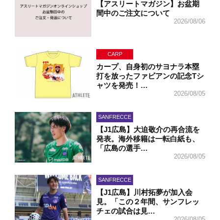
【アスリートマガジン】お盆期
間中のご注文について
2026/08/06
CARP
カープ、自身初のサヨナラ本塁
打を放ったファビアンの記念Tシ
ャツを発売！…
2026/08/05
SANFRECCE
【J1広島】大迫敬介の再合流を
発表。海外移籍は一転白紙も、
「広島の選手…
2026/08/05
SANFRECCE
【J1広島】川村拓夢が加入会
見。「この２年間、サンフレッ
チェの試合は見…
2026/08/05