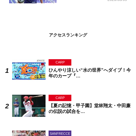
アクセスランキング
CARP
ひんやり涼しい“水の世界”へダイブ！今
年のカープ『…
CARP
【夏の記憶・甲子園】堂林翔太・中田廉
の伝説の試合を…
SANFRECCE