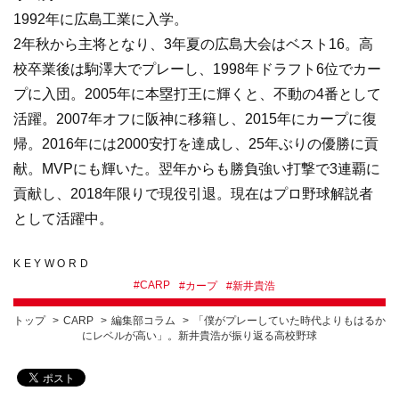
1992年に広島工業に入学。
2年秋から主将となり、3年夏の広島大会はベスト16。高
校卒業後は駒澤大でプレーし、1998年ドラフト6位でカー
プに入団。2005年に本塁打王に輝くと、不動の4番として
活躍。2007年オフに阪神に移籍し、2015年にカープに復
帰。2016年には2000安打を達成し、25年ぶりの優勝に貢
献。MVPにも輝いた。翌年からも勝負強い打撃で3連覇に
貢献し、2018年限りで現役引退。現在はプロ野球解説者
として活躍中。
KEYWORD
#
CARP
#
カープ
#
新井貴浩
トップ
CARP
編集部コラム
「僕がプレーしていた時代よりもはるか
にレベルが高い」。新井貴浩が振り返る高校野球