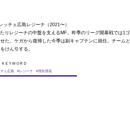
レッチェ広島レジーナ（2021〜）
にわたりレジーナの中盤を支えるMF。昨季のリーグ開幕戦では1
寄せた。ケガから復帰した今季は副キャプテンに就任。チーム
ナをけん引する。
KEYWORD
ッチェ広島
#
レジーナ
#
増矢理花