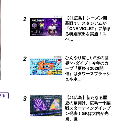
【J1広島】シーズン開
幕戦で、スタジアムが
『ONE VIOLET』に染ま
る特別演出を実施！ス
ペ…
ひんやり涼しい“水の世
界”へダイブ！今年のカ
ープ『夏祭り2026開
催』はタワースプラッシ
ュや水…
見る
【J1広島】新たなる歴
史の幕開け。広島ー千葉
戦スターティングイレブ
ン発表！GKは大内が先
発、復…