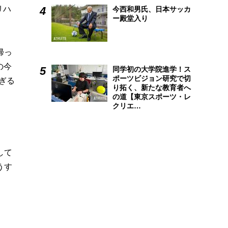
リハ
今西和男氏、日本サッカ
ー殿堂入り
帰っ
の今
同学初の大学院進学！ス
ポーツビジョン研究で切
ぎる
り拓く、新たな教育者へ
の道【東京スポーツ・レ
クリエ…
して
うす