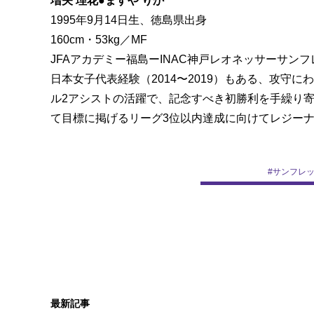
増矢 理花●ますや りか
1995年9月14日生、徳島県出身
160cm・53kg／MF
JFAアカデミー福島ーINAC神戸レオネッサーサンフ
日本女子代表経験（2014〜2019）もある、攻守
ル2アシストの活躍で、記念すべき初勝利を手繰り
て目標に掲げるリーグ3位以内達成に向けてレジー
#
サンフレ
最新記事