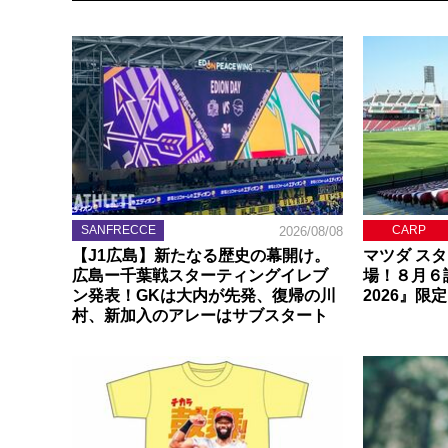
SANFRECCE
CARP
2026/08/08
【J1広島】新たなる歴史の幕開け。
マツダ ス
広島ー千葉戦スターティングイレブ
場！８月６
ン発表！GKは大内が先発、復帰の川
2026』限
村、新加入のアレーはサブスタート