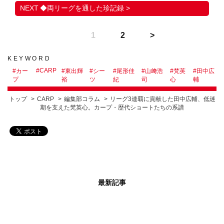
◆両リーグを通した珍記録 >
1
2
KEYWORD
#
CARP
#
カー
#
東出輝
#
シー
#
尾形佳
#
山﨑浩
#
梵英
#
田中広
プ
裕
ツ
紀
司
心
輔
トップ
CARP
編集部コラム
リーグ3連覇に貢献した田中広輔、低迷
期を支えた梵英心。カープ・歴代ショートたちの系譜
最新記事