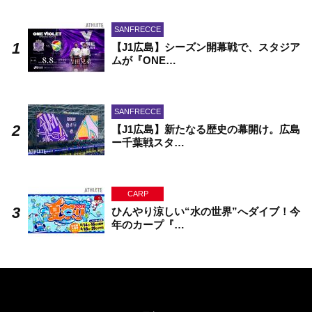
SANFRECCE
【J1広島】シーズン開幕戦で、スタジア
ムが『ONE…
SANFRECCE
【J1広島】新たなる歴史の幕開け。広島
ー千葉戦スタ…
CARP
ひんやり涼しい“水の世界”へダイブ！今
年のカープ『…