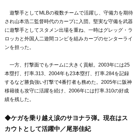
遊撃手としてMLBの複数チームで活躍し、守備力を期待
され山本浩二監督時代のカープに入団。堅実な守備を武器
に遊撃手としてスタメン出場を重ね、一時はグレッグ・ラ
ロッカと外国人二遊間コンビを組みカープのセンターライ
ンを担った。
一方、打撃面でもチームに大きく貢献。2003年には25
本塁打、打率.313、2004年も23本塁打、打率.284を記録
するなど勝負強い打撃で4番打者も務めた。2005年に阪神
移籍後も攻守に活躍を続け、2006年には打率.310の好成
績を残した。
◆ケガを乗り越え涙のサヨナラ弾。現在はス
カウトとして活躍中／尾形佳紀