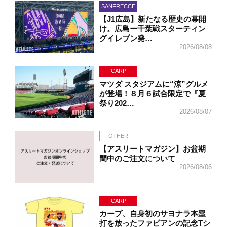
SANFRECCE
【J1広島】新たなる歴史の幕開
け。広島ー千葉戦スターティン
グイレブン発…
2026/08/08
CARP
マツダ スタジアムに“涼”グルメ
が登場！８月６試合限定で『夏
祭り202…
2026/08/07
OTHER
【アスリートマガジン】お盆期
間中のご注文について
2026/08/06
CARP
カープ、自身初のサヨナラ本塁
打を放ったファビアンの記念Tシ