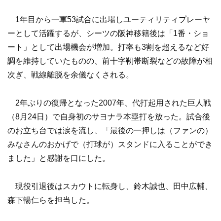
1年目から一軍53試合に出場しユーティリティプレーヤ
ーとして活躍するが、シーツの阪神移籍後は「1番・ショ
ート」として出場機会が増加。打率も3割を超えるなど好
調を維持していたものの、前十字靭帯断裂などの故障が相
次ぎ、戦線離脱を余儀なくされる。
2年ぶりの復帰となった2007年、代打起用された巨人戦
（8月24日）で自身初のサヨナラ本塁打を放った。試合後
のお立ち台では涙を流し、「最後の一押しは（ファンの）
みなさんのおかげで（打球が）スタンドに入ることができ
ました」と感謝を口にした。
現役引退後はスカウトに転身し、鈴木誠也、田中広輔、
森下暢仁らを担当した。