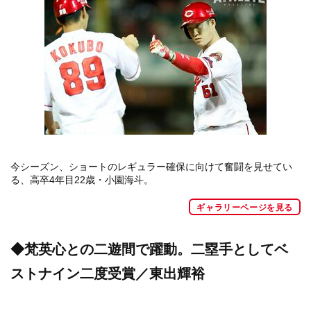
今シーズン、ショートのレギュラー確保に向けて奮闘を見せてい
る、高卒4年目22歳・小園海斗。
ギャラリーページを見る
◆梵英心との二遊間で躍動。二塁手としてベ
ストナイン二度受賞／東出輝裕