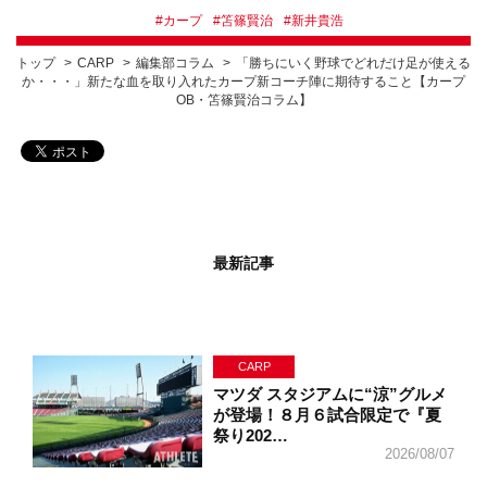
#
カープ
#
笘篠賢治
#
新井貴浩
トップ
CARP
編集部コラム
「勝ちにいく野球でどれだけ足が使える
か・・・」新たな血を取り入れたカープ新コーチ陣に期待すること【カープ
OB・笘篠賢治コラム】
最新記事
CARP
マツダ スタジアムに“涼”グルメ
が登場！８月６試合限定で『夏
祭り202…
2026/08/07