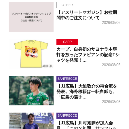
OTHER
【アスリートマガジン】お盆期
間中のご注文について
2026/08/06
CARP
カープ、自身初のサヨナラ本塁
打を放ったファビアンの記念Tシ
ャツを発売！…
2026/08/05
SANFRECCE
【J1広島】大迫敬介の再合流を
発表。海外移籍は一転白紙も、
「広島の選手…
2026/08/05
SANFRECCE
【J1広島】川村拓夢が加入会
見。「この２年間、サンフレッ