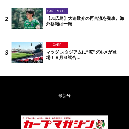
SANFRECCE
【J1広島】大迫敬介の再合流を発表。海
外移籍は一転…
CARP
マツダ スタジアムに“涼”グルメが登
場！８月６試合…
最新号