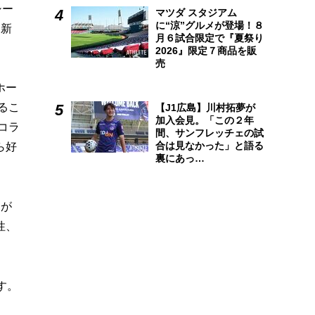
シー
マツダ スタジアム
に“涼”グルメが登場！８
は新
月６試合限定で『夏祭り
2026』限定７商品を販
売
ホー
るこ
【J1広島】川村拓夢が
加入会見。「この２年
コラ
間、サンフレッチェの試
合は見なかった」と語る
ら好
裏にあっ…
トが
性、
す。