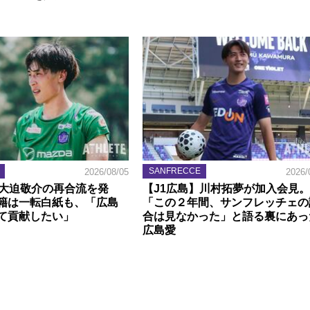
SANFRECCE
2026/08/05
2026/
】大迫敬介の再合流を発
【J1広島】川村拓夢が加入会見。
籍は一転白紙も、「広島
「この２年間、サンフレッチェの
て貢献したい」
合は見なかった」と語る裏にあっ
広島愛