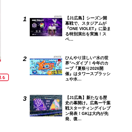
【J1広島】シーズン開
幕戦で、スタジアムが
『ONE VIOLET』に染ま
る特別演出を実施！ス
ペ…
ひんやり涼しい“水の世
界”へダイブ！今年のカ
ープ『夏祭り2026開
催』はタワースプラッシ
見る
ュや水…
【J1広島】新たなる歴
史の幕開け。広島ー千葉
戦スターティングイレブ
ン発表！GKは大内が先
発、復…