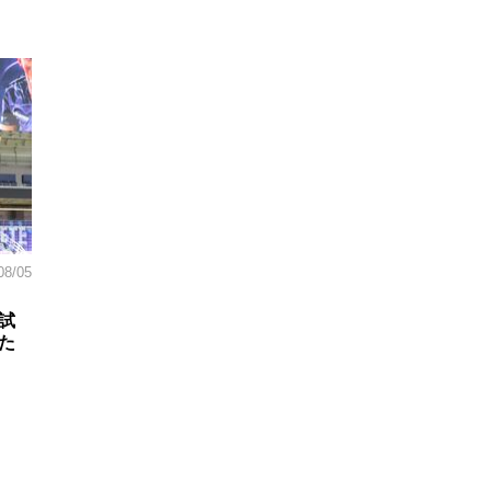
08/05
試
た