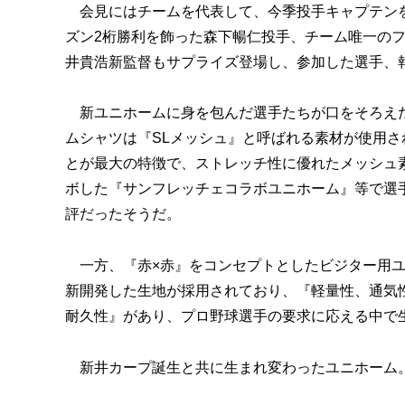
会見にはチームを代表して、今季投手キャプテンを
ズン2桁勝利を飾った森下暢仁投手、チーム唯一の
井貴浩新監督もサプライズ登場し、参加した選手、
新ユニホームに身を包んだ選手たちが口をそろえた
ムシャツは『SLメッシュ』と呼ばれる素材が使用
とが最大の特徴で、ストレッチ性に優れたメッシュ素
ボした『サンフレッチェコラボユニホーム』等で選
評だったそうだ。
一方、『赤×赤』をコンセプトとしたビジター用ユ
新開発した生地が採用されており、『軽量性、通気
耐久性』があり、プロ野球選手の要求に応える中で
新井カープ誕生と共に生まれ変わったユニホーム。