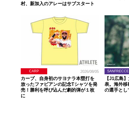
村、新加入のアレーはサブスタート
CARP
SANFRECCE
2026/08/05
カープ、自身初のサヨナラ本塁打を
【J1広島
放ったファビアンの記念Tシャツを発
表。海外移
売！勝利を呼び込んだ劇的弾が１枚
の選手とし
に