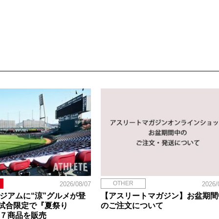
OTHER
2026/08/07
2026/
タジアムに“涼”グルメが登
【アスリートマガジン】お盆期間
試合限定で『夏祭り
のご注文について
定７商品を販売