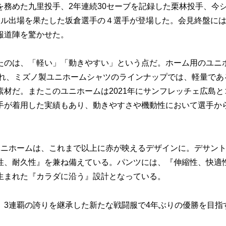
務めた九里投手、2年連続30セーブを記録した栗林投手、今
フル出場を果たした坂倉選手の４選手が登場した。会見終盤に
報道陣を驚かせた。
のは、「軽い」「動きやすい」という点だ。ホーム用のユニ
され、ミズノ製ユニホームシャツのラインナップでは、軽量であ
材だ。またこのユニホームは2021年にサンフレッチェ広島と
手が着用した実績もあり、動きやすさや機動性において選手か
ニホームは、これまで以上に赤が映えるデザインに。デサン
性、耐久性』を兼ね備えている。パンツには、『伸縮性、快適
生まれた『カラダに沿う』設計となっている。
3連覇の誇りを継承した新たな戦闘服で4年ぶりの優勝を目指