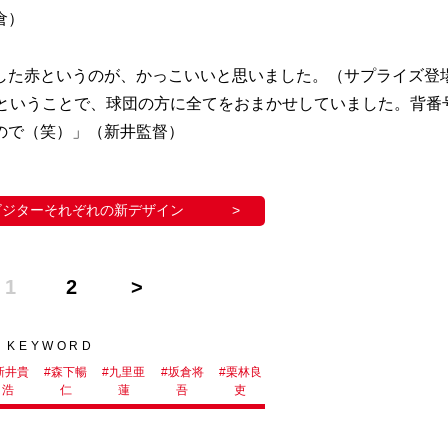
倉）
した赤というのが、かっこいいと思いました。（サプライズ登
番ということで、球団の方に全てをおまかせしていました。背番
ので（笑）」（新井監督）
ビジターそれぞれの新デザイン
1
2
KEYWORD
新井貴
#
森下暢
#
九里亜
#
坂倉将
#
栗林良
浩
仁
蓮
吾
吏