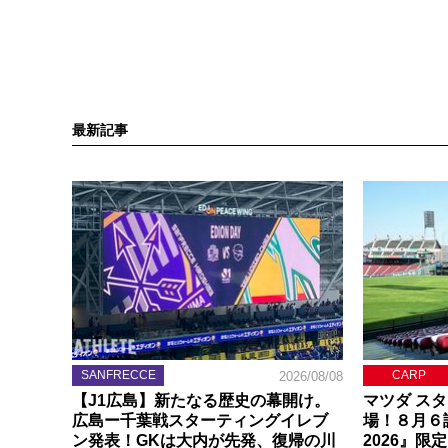
最新記事
SANFRECCE
CARP
2026/08/08
【J1広島】新たなる歴史の幕開け。
マツダ ス
広島ー千葉戦スターティングイレブ
場！８月６
ン発表！GKは大内が先発、復帰の川
2026』限