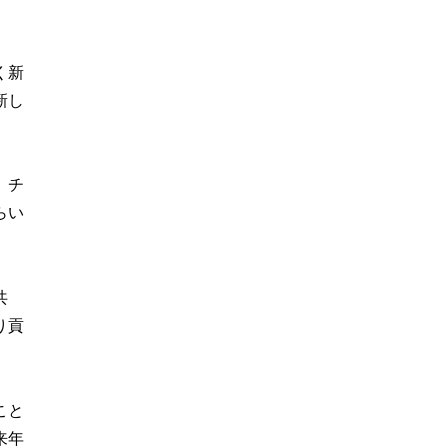
く新
新し
、チ
らい
共
り貢
こと
来年