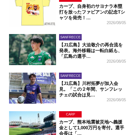
カープ、自身初のサヨナラ本塁
打を放ったファビアンの記念Tシ
ャツを発売！…
2026/08/05
SANFRECCE
【J1広島】大迫敬介の再合流を
発表。海外移籍は一転白紙も、
「広島の選手…
2026/08/05
SANFRECCE
【J1広島】川村拓夢が加入会
見。「この２年間、サンフレッ
チェの試合は見…
2026/08/05
CARP
カープ、熊本地震被災地へ義援
金として1,000万円を寄付。選手
会長は「…