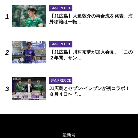
SANFRECCE
【J1広島】大迫敬介の再合流を発表。海
外移籍は一転…
SANFRECCE
【J1広島】川村拓夢が加入会見。「この
２年間、サン…
SANFRECCE
J1広島とセブン-イレブンが初コラボ！
８月４日〜『…
最新号