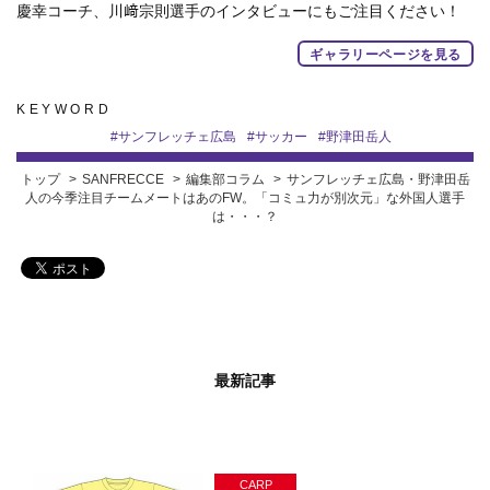
慶幸コーチ、川﨑宗則選手のインタビューにもご注目ください！
ギャラリーページを見る
KEYWORD
#
サンフレッチェ広島
#
サッカー
#
野津田岳人
トップ
SANFRECCE
編集部コラム
サンフレッチェ広島・野津田岳
人の今季注目チームメートはあのFW。「コミュ力が別次元」な外国人選手
は・・・？
最新記事
CARP