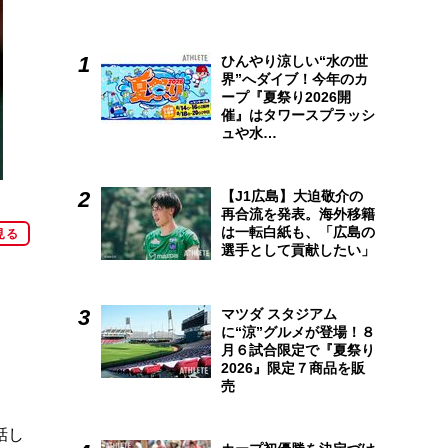
ひんやり涼しい“水の世
界”へダイブ！今年のカ
ープ『夏祭り2026開
催』はタワースプラッシ
ュや水…
【J1広島】大迫敬介の
再合流を発表。海外移籍
は一転白紙も、「広島の
見る
選手として貢献したい」
マツダ スタジアム
に“涼”グルメが登場！８
月６試合限定で『夏祭り
2026』限定７商品を販
売
話し