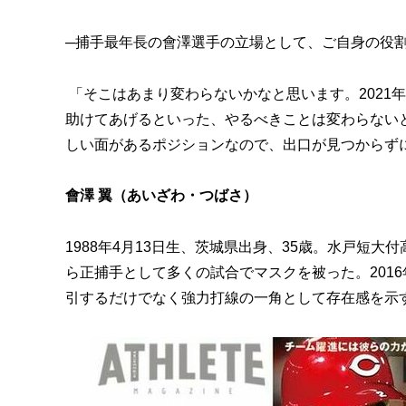
─捕手最年長の會澤選手の立場として、ご自身の役
「そこはあまり変わらないかなと思います。2021
助けてあげるといった、やるべきことは変わらない
しい面があるポジションなので、出口が見つからず
會澤 翼（あいざわ・つばさ）
1988年4月13日生、茨城県出身、35歳。水戸短大
ら正捕手として多くの試合でマスクを被った。201
引するだけでなく強力打線の一角として存在感を示す。