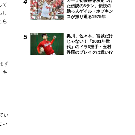
カープ初優勝を決定づけ
して
た伝説の3ラン。伝説の
助っ人ゲイル・ホプキン
らし
スが振り返る1975年
こら
奥川、佐々木、宮城だけ
じゃない！「2001年世
代」のドラ6投手・玉村
昇悟のブレイクは近い!?
まず
。キ
てい
とい