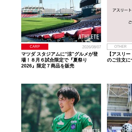
CARP
OTHER
2026/08/07
マツダ スタジアムに“涼”グルメが登
【アスリー
場！８月６試合限定で『夏祭り
のご注文に
2026』限定７商品を販売