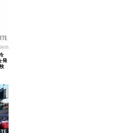
08/05
を
を発
枚