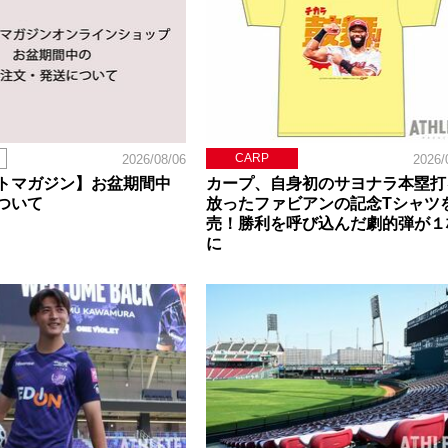
CARP
2026/08/06
2026/
トマガジン】お盆期間中
カープ、自身初のサヨナラ本塁打
ついて
放ったファビアンの記念Tシャツ
売！勝利を呼び込んだ劇的弾が１
に