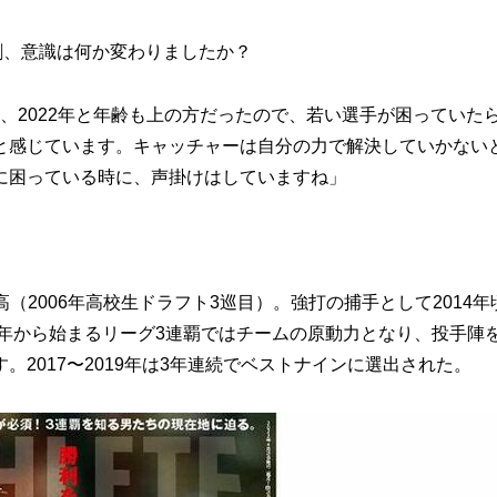
割、意識は何か変わりましたか？
年、2022年と年齢も上の方だったので、若い選手が困っていた
と感じています。キャッチャーは自分の力で解決していかない
に困っている時に、声掛けはしていますね」
付高（2006年高校生ドラフト3巡目）。強打の捕手として2014年
6年から始まるリーグ3連覇ではチームの原動力となり、投手陣
2017〜2019年は3年連続でベストナインに選出された。