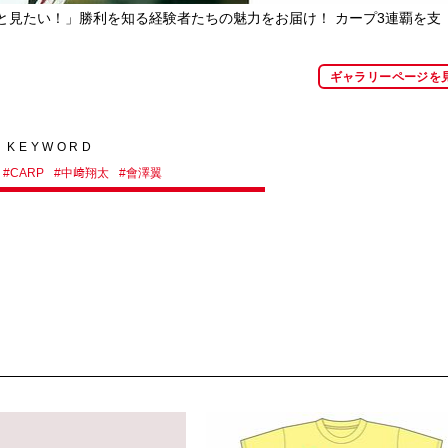
と見たい！」勝利を知る経験者たちの魅力をお届け！ カープ3連覇を支
ギャラリーページを
KEYWORD
#
CARP
#
中﨑翔太
#
會澤翼