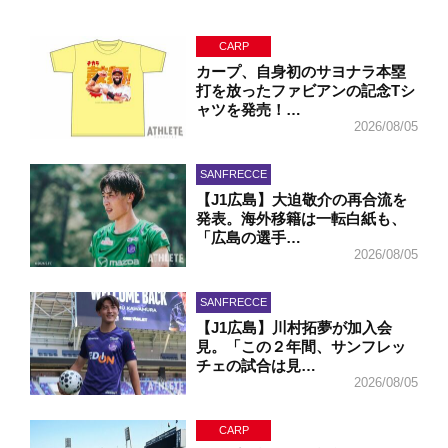
CARP
カープ、自身初のサヨナラ本塁
打を放ったファビアンの記念Tシ
ャツを発売！…
2026/08/05
SANFRECCE
【J1広島】大迫敬介の再合流を
発表。海外移籍は一転白紙も、
「広島の選手…
2026/08/05
SANFRECCE
【J1広島】川村拓夢が加入会
見。「この２年間、サンフレッ
チェの試合は見…
2026/08/05
CARP