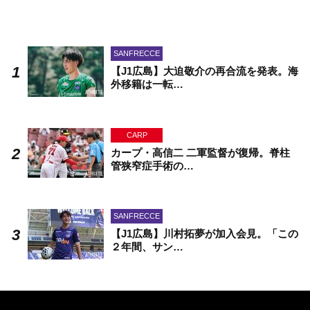
SANFRECCE
【J1広島】大迫敬介の再合流を発表。海
外移籍は一転…
CARP
カープ・高信二 二軍監督が復帰。脊柱
管狭窄症手術の…
SANFRECCE
【J1広島】川村拓夢が加入会見。「この
２年間、サン…