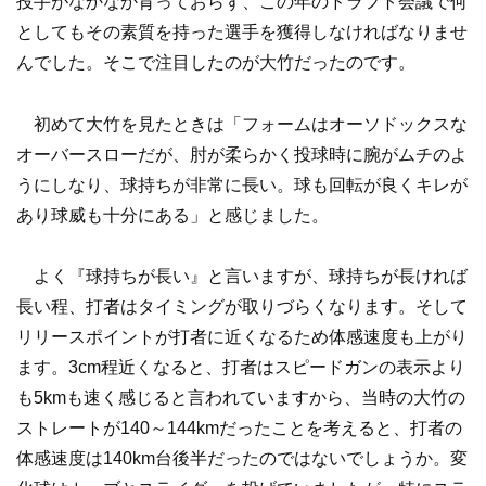
投手がなかなか育っておらず、この年のドラフト会議で何
としてもその素質を持った選手を獲得しなければなりませ
んでした。そこで注目したのが大竹だったのです。
初めて大竹を見たときは「フォームはオーソドックスな
オーバースローだが、肘が柔らかく投球時に腕がムチのよ
うにしなり、球持ちが非常に長い。球も回転が良くキレが
あり球威も十分にある」と感じました。
よく『球持ちが長い』と言いますが、球持ちが長ければ
長い程、打者はタイミングが取りづらくなります。そして
リリースポイントが打者に近くなるため体感速度も上がり
ます。3cm程近くなると、打者はスピードガンの表示より
も5kmも速く感じると言われていますから、当時の大竹の
ストレートが140～144kmだったことを考えると、打者の
体感速度は140km台後半だったのではないでしょうか。変