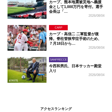
カープ、熊本地震被災地へ義援
金として1,000万円を寄付。選手
会長は「…
2026/08/04
CARP
カープ・高信二 二軍監督が復
帰。脊柱管狭窄症手術のため、
７月18日から…
2026/08/04
SANFRECCE
今西和男氏、日本サッカー殿堂
入り
2026/08/04
アクセスランキング