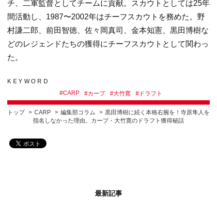
チ、二軍監督としてチームに貢献。スカウトとしては25年
間活動し、1987〜2002年はチーフスカウトを務めた。野
村謙二郎、前田智徳、佐々岡真司、金本知憲、黒田博樹な
どのレジェンドたちの獲得にチーフスカウトとして関わっ
た。
KEYWORD
#
CARP
#
カープ
#
大竹寛
#
ドラフト
トップ
CARP
編集部コラム
黒田博樹に続く本格右腕を！寺原隼人を
指名しなかった理由。カープ・大竹寛のドラフト獲得秘話
最新記事