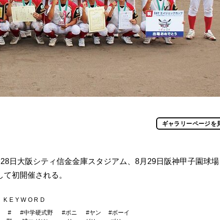
ギャラリーページを
8日大阪シティ信金金庫スタジアム、8月29日阪神甲子園球場
して初開催される。
KEYWORD
#
#
中学硬式野
#
ポニ
#
ヤン
#
ボーイ