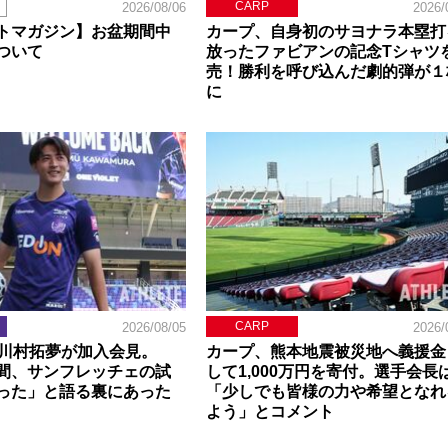
CARP
2026/08/06
2026/
トマガジン】お盆期間中
カープ、自身初のサヨナラ本塁打
ついて
放ったファビアンの記念Tシャツ
売！勝利を呼び込んだ劇的弾が１
に
CARP
2026/08/05
2026/
】川村拓夢が加入会見。
カープ、熊本地震被災地へ義援金
間、サンフレッチェの試
して1,000万円を寄付。選手会長
った」と語る裏にあった
「少しでも皆様の力や希望となれ
よう」とコメント