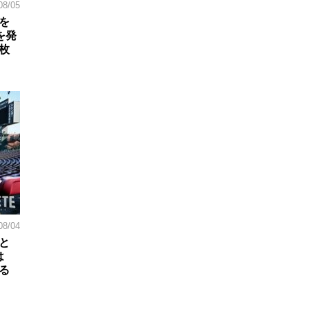
08/05
を
を発
枚
08/04
と
は
る