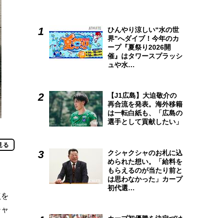
ひんやり涼しい“水の世
界”へダイブ！今年のカ
ープ『夏祭り2026開
催』はタワースプラッシ
ュや水…
【J1広島】大迫敬介の
再合流を発表。海外移籍
は一転白紙も、「広島の
選手として貢献したい」
見る
クシャクシャのお札に込
められた想い。「給料を
もらえるのが当たり前と
は思わなかった」カープ
初代選…
点を
チャ