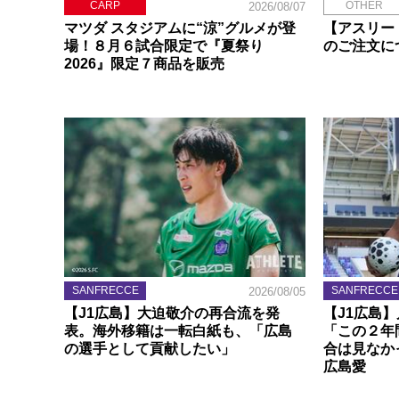
CARP
OTHER
2026/08/07
マツダ スタジアムに“涼”グルメが登
【アスリー
場！８月６試合限定で『夏祭り
のご注文に
2026』限定７商品を販売
SANFRECCE
SANFRECCE
2026/08/05
【J1広島】大迫敬介の再合流を発
【J1広島
表。海外移籍は一転白紙も、「広島
「この２年
の選手として貢献したい」
合は見なか
広島愛