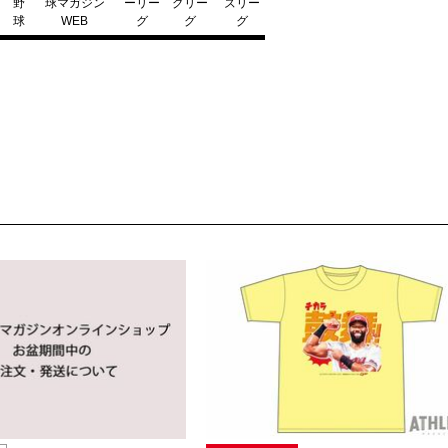
ッ
野
球マガジン
ーリー
グリー
ズリー
球
WEB
グ
グ
グ