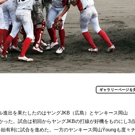
ギャラリーページを
ル進出を果たしたのはヤングJKB（広島）とヤンキース岡山
がかかった。試合は初回からヤングJKBの打線が好機をものにし3
始有利に試合を進めた。一方のヤンキース岡山Ýoungも度々