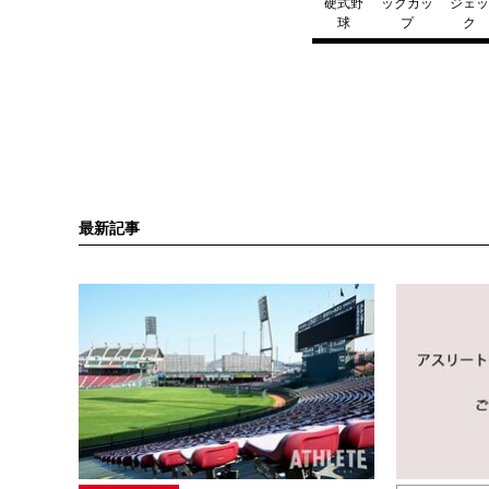
硬式野
ックカッ
ジェ
球
プ
ク
最新記事