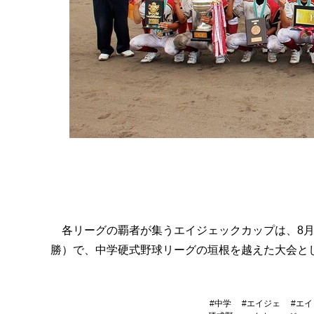
各リーグの覇者が集うエイジェックカップは、8月2
勝）で、中学硬式野球リーグの垣根を越えた大会と
#
中学
#
エイジェ
#
エイ