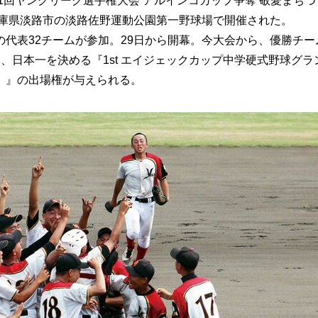
1回ヤングリーグ選⼿権⼤会 アルインコカップ争奪 敬愛まちづ
決勝が兵庫県淡路市の淡路佐野運動公園第一野球場で開催された。
代表32チームが参加。29日から開幕。今大会から、優勝チー
、日本一を決める『1st エイジェックカップ中学硬式野球グラ
）』の出場権が与えられる。