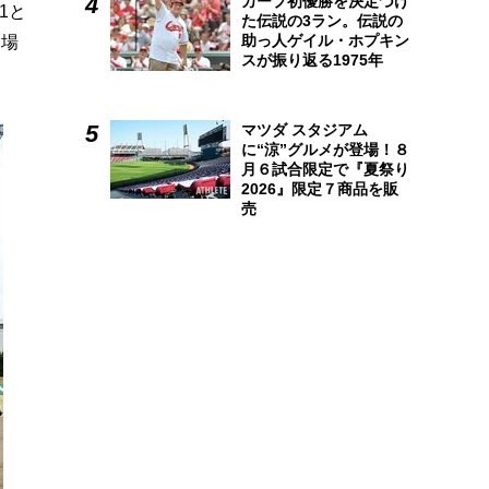
カープ初優勝を決定づけ
1と
た伝説の3ラン。伝説の
助っ人ゲイル・ホプキン
出場
スが振り返る1975年
マツダ スタジアム
に“涼”グルメが登場！８
月６試合限定で『夏祭り
2026』限定７商品を販
売