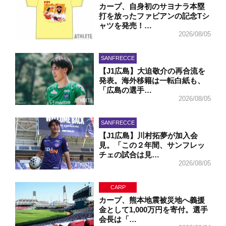
カープ、自身初のサヨナラ本塁
打を放ったファビアンの記念Tシ
ャツを発売！…
2026/08/05
SANFRECCE
【J1広島】大迫敬介の再合流を
発表。海外移籍は一転白紙も、
「広島の選手…
2026/08/05
SANFRECCE
【J1広島】川村拓夢が加入会
見。「この２年間、サンフレッ
チェの試合は見…
2026/08/05
CARP
カープ、熊本地震被災地へ義援
金として1,000万円を寄付。選手
会長は「…