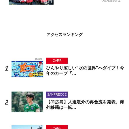
2026/08/04
アクセスランキング
CARP
ひんやり涼しい“水の世界”へダイブ！今
年のカープ『…
SANFRECCE
【J1広島】大迫敬介の再合流を発表。海
外移籍は一転…
CARP