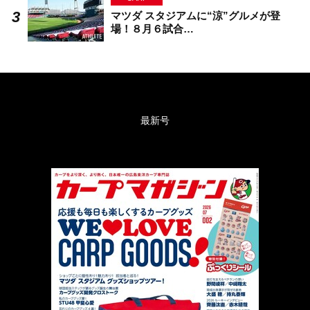
マツダ スタジアムに“涼”グルメが登
場！８月６試合…
最新号