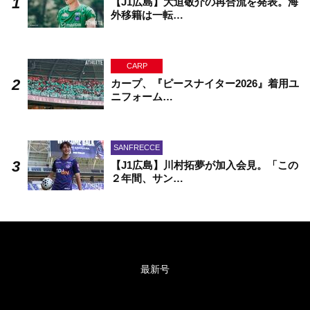
【J1広島】大迫敬介の再合流を発表。海
外移籍は一転…
CARP
カープ、『ピースナイター2026』着用ユ
ニフォーム…
SANFRECCE
【J1広島】川村拓夢が加入会見。「この
２年間、サン…
最新号