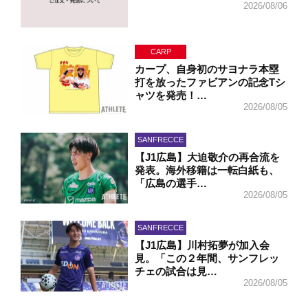
2026/08/06
CARP
カープ、自身初のサヨナラ本塁
打を放ったファビアンの記念Tシ
ャツを発売！…
2026/08/05
SANFRECCE
【J1広島】大迫敬介の再合流を
発表。海外移籍は一転白紙も、
「広島の選手…
2026/08/05
SANFRECCE
【J1広島】川村拓夢が加入会
見。「この２年間、サンフレッ
チェの試合は見…
2026/08/05