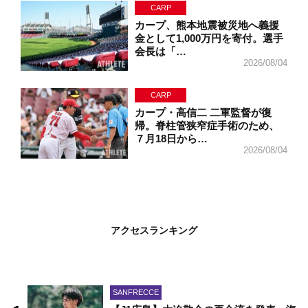
CARP
カープ、熊本地震被災地へ義援
金として1,000万円を寄付。選手
会長は「…
2026/08/04
CARP
カープ・高信二 二軍監督が復
帰。脊柱管狭窄症手術のため、
７月18日から…
2026/08/04
アクセスランキング
SANFRECCE