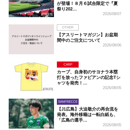
が登場！８月６試合限定で『夏
祭り202…
2026/08/07
OTHER
【アスリートマガジン】お盆期
間中のご注文について
2026/08/06
CARP
カープ、自身初のサヨナラ本塁
打を放ったファビアンの記念Tシ
ャツを発売！…
2026/08/05
SANFRECCE
【J1広島】大迫敬介の再合流を
発表。海外移籍は一転白紙も、
「広島の選手…
2026/08/05