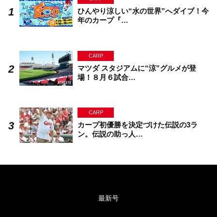
ひんやり涼しい“水の世界”へダイブ！今
年のカープ『…
CARP
マツダ スタジアムに“涼”グルメが登
場！８月６試合…
CARP
カープ初優勝を決定づけた伝説の3ラ
ン。伝説の助っ人…
最新号