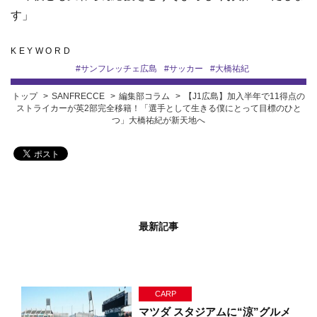
す」
KEYWORD
#
サンフレッチェ広島
#
サッカー
#
大橋祐紀
トップ
SANFRECCE
編集部コラム
【J1広島】加入半年で11得点の
ストライカーが英2部完全移籍！「選手として生きる僕にとって目標のひと
つ」大橋祐紀が新天地へ
最新記事
CARP
マツダ スタジアムに“涼”グルメ