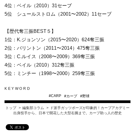
4位：ベイル（2010）31セーブ
5位 シュールストロム（2001〜2002）11セーブ
【歴代奪三振BEST５】
1位：K.ジョンソン（2015〜2020）624奪三振
2位：バリントン（2011〜2014）475奪三振
3位：C.ルイス（2008〜2009）369奪三振
4位：ベイル（2010）312奪三振
5位：ミンチー（1998〜2000）259奪三振
KEYWORD
#
CARP
#
カープ
#
野球
トップ
編集部コラム
ド派手ガッツポーズが印象的！カープアカデミー
出身投手から、日本で開花した大型右腕まで。カープ助っ人の歴史