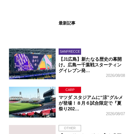
最新記事
SANFRECCE
【J1広島】新たなる歴史の幕開
け。広島ー千葉戦スターティン
グイレブン発…
2026/08/08
CARP
マツダ スタジアムに“涼”グルメ
が登場！８月６試合限定で『夏
祭り202…
2026/08/07
OTHER