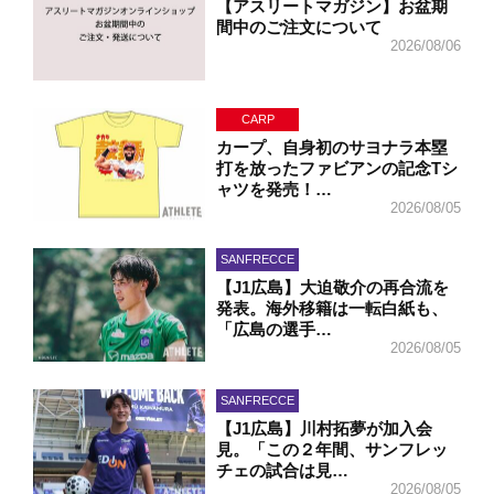
【アスリートマガジン】お盆期
間中のご注文について
2026/08/06
CARP
カープ、自身初のサヨナラ本塁
打を放ったファビアンの記念Tシ
ャツを発売！…
2026/08/05
SANFRECCE
【J1広島】大迫敬介の再合流を
発表。海外移籍は一転白紙も、
「広島の選手…
2026/08/05
SANFRECCE
【J1広島】川村拓夢が加入会
見。「この２年間、サンフレッ
チェの試合は見…
2026/08/05