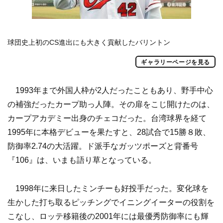
球団史上初のCS進出にも大きく貢献したバリントン
ギャラリーページを見る
1993年まで外国人枠が2人だったこともあり、野手中心
の補強だったカープ助っ人陣。その扉をこじ開けたのは、
カープアカデミー出身のチェコだった。台湾球界を経て
1995年に本格デビューを果たすと、28試合で15勝８敗、
防御率2.74の大活躍。ド派手なガッツポーズと背番号
『106』は、いまも語り草となっている。
1998年に来日したミンチーも好投手だった。変化球を
生かした打ち取るピッチングでイニングイーターの役割を
こなし、ロッテ移籍後の2001年には最優秀防御率にも輝