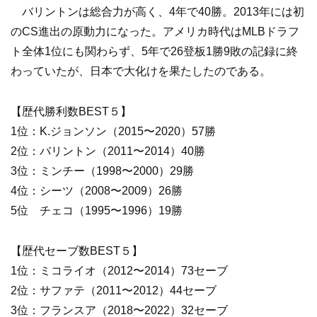
バリントンは総合力が高く、4年で40勝。2013年には初
のCS進出の原動力になった。アメリカ時代はMLBドラフ
ト全体1位にも関わらず、5年で26登板1勝9敗の記録に終
わっていたが、日本で大化けを果たしたのである。
【歴代勝利数BEST５】
1位：K.ジョンソン（2015〜2020）57勝
2位：バリントン（2011〜2014）40勝
3位：ミンチー（1998〜2000）29勝
4位：シーツ（2008〜2009）26勝
5位 チェコ（1995〜1996）19勝
【歴代セーブ数BEST５】
1位：ミコライオ（2012〜2014）73セーブ
2位：サファテ（2011〜2012）44セーブ
3位：フランスア（2018〜2022）32セーブ