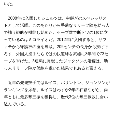
いた。
2008年に入団したシュルツは、中継ぎのスペシャリス
トとして活躍。このあたりから手薄なリリーフ陣を助っ人
で補う戦略が機能し始めた。セーブ数で断トツの1位に立
っているのはミコライオだ。2012年に入団すると、サフ
ァテから守護神の座を奪取。205センチの長身から投げ下
ろす、外国人投手ならではの快速球を武器に3年間で73セ
ーブを挙げた。3連覇に貢献したジャクソンの活躍は、助
っ人リリーフ陣が伏線を敷いた結果でもあると言える。
近年の先発投手ではルイス、バリントン、ジョンソンが
ランキングを席巻。ルイスはわずか2年の在籍ながら、両
年ともに最多奪三振を獲得し、歴代3位の奪三振数に食い
込んでいる。