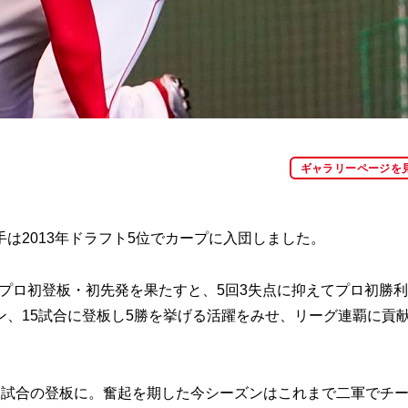
ギャラリーページを
2013年ドラフト5位でカープに入団しました。
でプロ初登板・初先発を果たすと、5回3失点に抑えてプロ初勝
、15試合に登板し5勝を挙げる活躍をみせ、リーグ連覇に貢
試合の登板に。奮起を期した今シーズンはこれまで二軍でチ