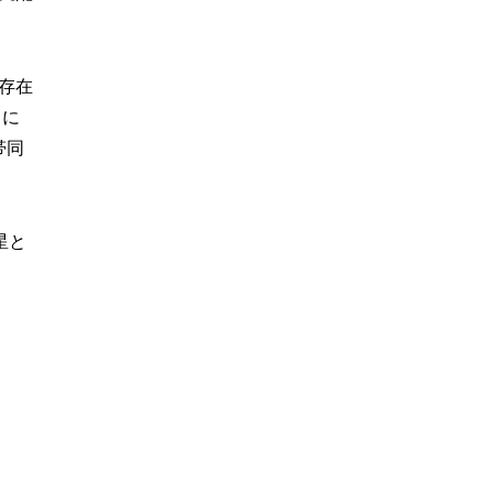
存在
日に
帯同
星と