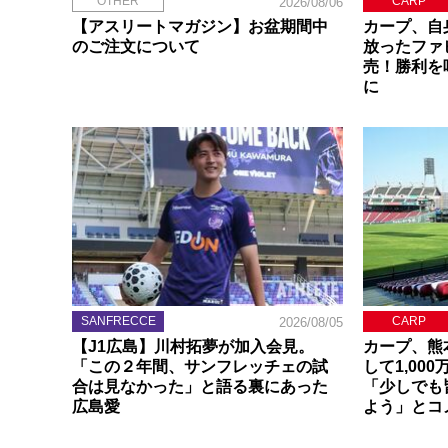
OTHER
CARP
2026/08/06
【アスリートマガジン】お盆期間中
カープ、自
のご注文について
放ったファ
売！勝利を
に
SANFRECCE
CARP
2026/08/05
【J1広島】川村拓夢が加入会見。
カープ、熊
「この２年間、サンフレッチェの試
して1,00
合は見なかった」と語る裏にあった
「少しでも
広島愛
よう」とコ