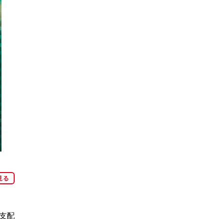
見る
支配