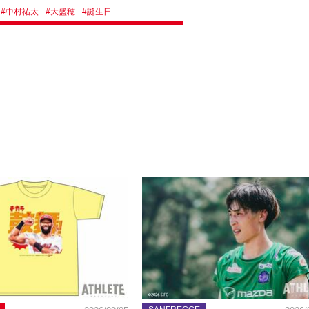
#
中村祐太
#
大盛穂
#
誕生日