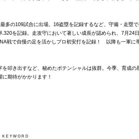
多の109試合に出場。16盗塁を記録するなど、守備・走塁で
320を記録。走攻守において著しい成長が認められ、7月24
eNA戦で自慢の足を活かしプロ初安打を記録！ 以降も一軍に
を叩き出すなど、秘めたポテンシャルは抜群。今季、育成の
躍に期待がかかります！
）
KEYWORD