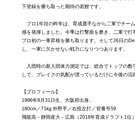
下登録を勝ち取った期待の若鯉です。
プロ1年目の昨年は、育成選手ながら二軍でチーム最
感を発揮しました。今季は打撃面を磨き、二軍で打率.
プロ初の一軍昇格を勝ち取ります。そして26日のD
し、一軍に欠かせない戦力になりつつあります。
入団時の新入団体力測定では、総合でトップの数字
して、ブレイクの気配が漂っているだけに今後の活
【プロフィール】
1996年8月31日生、大阪府出身。
180cm／71kg 外野手／右投左打／背番号59
飛龍高－静岡産大－広島（2018年育成ドラフト1位