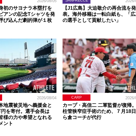
SANFRECCE
2026/08/05
2026/
身初のサヨナラ本塁打を
【J1広島】大迫敬介の再合流を発
ビアンの記念Tシャツを発
表。海外移籍は一転白紙も、「広
呼び込んだ劇的弾が１枚
の選手として貢献したい」
CARP
2026/08/04
2026/
本地震被災地へ義援金と
カープ・高信二 二軍監督が復帰
0万円を寄付。選手会長は
柱管狭窄症手術のため、７月18
皆様の力や希望となれる
ら倉コーチが代行
メント