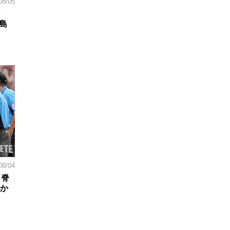
08/05
島
08/04
。脊
日か