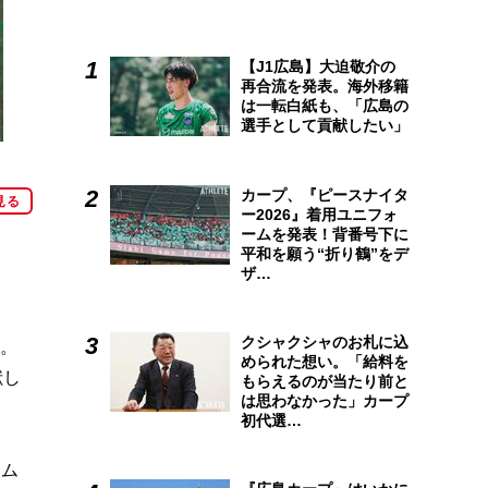
【J1広島】大迫敬介の
再合流を発表。海外移籍
は一転白紙も、「広島の
選手として貢献したい」
カープ、『ピースナイタ
見る
ー2026』着用ユニフォ
ームを発表！背番号下に
平和を願う“折り鶴”をデ
ザ…
クシャクシャのお札に込
利。
められた想い。「給料を
献し
もらえるのが当たり前と
は思わなかった」カープ
初代選…
ーム