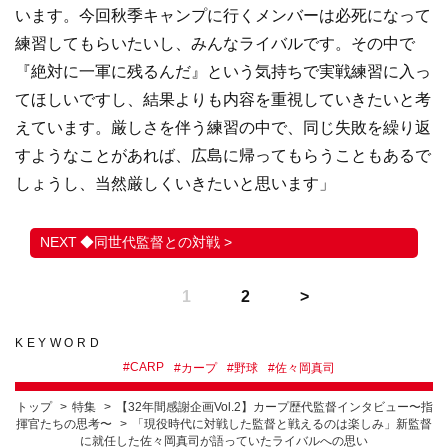
います。今回秋季キャンプに行くメンバーは必死になって
練習してもらいたいし、みんなライバルです。その中で
『絶対に一軍に残るんだ』という気持ちで実戦練習に入っ
てほしいですし、結果よりも内容を重視していきたいと考
えています。厳しさを伴う練習の中で、同じ失敗を繰り返
すようなことがあれば、広島に帰ってもらうこともあるで
しょうし、当然厳しくいきたいと思います」
◆同世代監督との対戦 >
1
2
KEYWORD
#
CARP
#
カープ
#
野球
#
佐々岡真司
トップ
特集
【32年間感謝企画Vol.2】カープ歴代監督インタビュー〜指
揮官たちの思考〜
「現役時代に対戦した監督と戦えるのは楽しみ」新監督
に就任した佐々岡真司が語っていたライバルへの思い