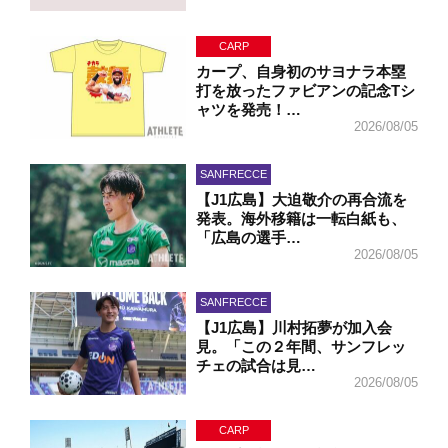
CARP
カープ、自身初のサヨナラ本塁
打を放ったファビアンの記念Tシ
ャツを発売！…
2026/08/05
SANFRECCE
【J1広島】大迫敬介の再合流を
発表。海外移籍は一転白紙も、
「広島の選手…
2026/08/05
SANFRECCE
【J1広島】川村拓夢が加入会
見。「この２年間、サンフレッ
チェの試合は見…
2026/08/05
CARP