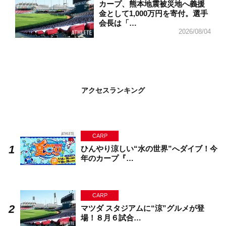
カープ、熊本地震被災地へ義援
金として1,000万円を寄付。選手
会長は「…
2026/08/04
アクセスランキング
CARP
ひんやり涼しい“水の世界”へダイブ！今
年のカープ『…
CARP
マツダ スタジアムに“涼”グルメが登
場！８月６試合…