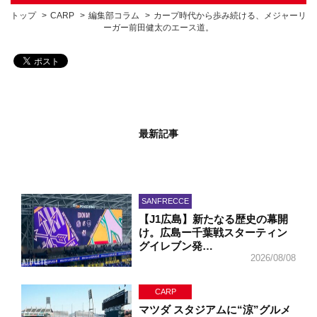
トップ
CARP
編集部コラム
カープ時代から歩み続ける、メジャーリ
ーガー前田健太のエース道。
最新記事
SANFRECCE
【J1広島】新たなる歴史の幕開
け。広島ー千葉戦スターティン
グイレブン発…
2026/08/08
CARP
マツダ スタジアムに“涼”グルメ