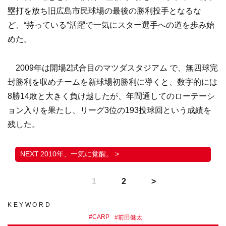
塁打を放ち旧広島市民球場の最後の勝利投手となるな
ど、“持っている”活躍で一気にスター選手への道を歩み始
めた。
2009年は開場2試合目のマツダスタジアム で、無四球完
封勝利を収めチームを新球場初勝利に導くと、数字的には
8勝14敗と大きく負け越したが、年間通してのローテーシ
ョン入りを果たし、リーグ3位の193投球回という成績を
残した。
2010年、一気に覚醒。 >
1
2
KEYWORD
#
CARP
#
前田健太