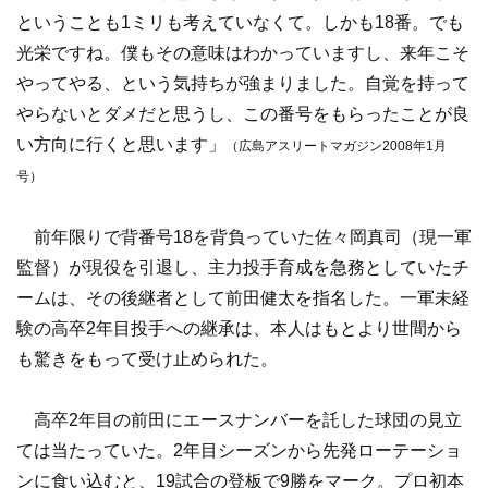
ということも1ミリも考えていなくて。しかも18番。でも
光栄ですね。僕もその意味はわかっていますし、来年こそ
やってやる、という気持ちが強まりました。自覚を持って
やらないとダメだと思うし、この番号をもらったことが良
い方向に行くと思います」
（広島アスリートマガジン2008年1月
号）
前年限りで背番号18を背負っていた佐々岡真司（現一軍
監督）が現役を引退し、主力投手育成を急務としていたチ
ームは、その後継者として前田健太を指名した。一軍未経
験の高卒2年目投手への継承は、本人はもとより世間から
も驚きをもって受け止められた。
高卒2年目の前田にエースナンバーを託した球団の見立
ては当たっていた。2年目シーズンから先発ローテーショ
ンに食い込むと、19試合の登板で9勝をマーク。プロ初本