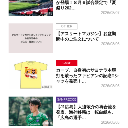
が登場！８月６試合限定で『夏
祭り202…
2026/08/07
OTHER
【アスリートマガジン】お盆期
間中のご注文について
2026/08/06
CARP
カープ、自身初のサヨナラ本塁
打を放ったファビアンの記念Tシ
ャツを発売！…
2026/08/05
SANFRECCE
【J1広島】大迫敬介の再合流を
発表。海外移籍は一転白紙も、
「広島の選手…
2026/08/05