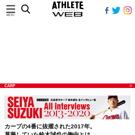
MENU
CARP
カープの4番に抜擢された2017年。
葛藤していた鈴木誠也の胸中とは