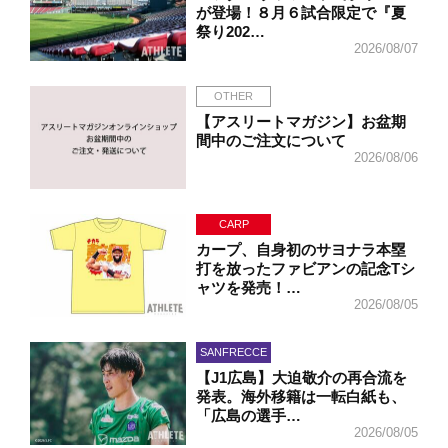
が登場！８月６試合限定で『夏
祭り202…
2026/08/07
OTHER
【アスリートマガジン】お盆期
間中のご注文について
2026/08/06
CARP
カープ、自身初のサヨナラ本塁
打を放ったファビアンの記念Tシ
ャツを発売！…
2026/08/05
SANFRECCE
【J1広島】大迫敬介の再合流を
発表。海外移籍は一転白紙も、
「広島の選手…
2026/08/05