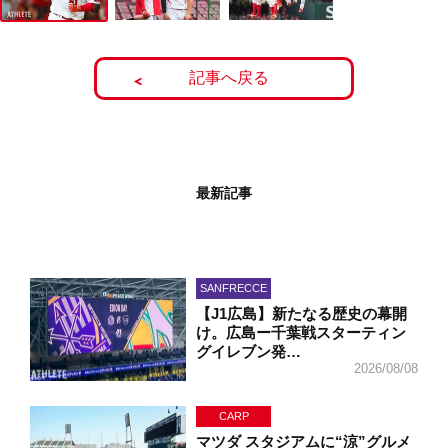
記事へ戻る
最新記事
SANFRECCE
【J1広島】新たなる歴史の幕開
け。広島ー千葉戦スターティン
グイレブン発…
2026/08/08
CARP
マツダ スタジアムに“涼”グルメ