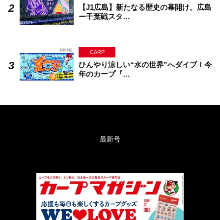
【J1広島】新たなる歴史の幕開け。広島
ー千葉戦スタ…
CARP
ひんやり涼しい“水の世界”へダイブ！今
年のカープ『…
最新号