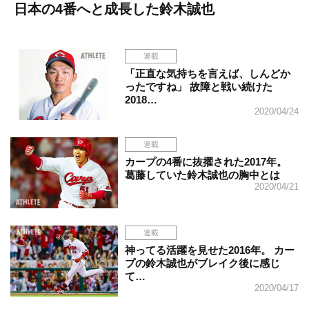
日本の4番へと成長した鈴木誠也
連載
「正直な気持ちを言えば、しんどか
ったですね」 故障と戦い続けた
2018…
2020/04/24
連載
カープの4番に抜擢された2017年。
葛藤していた鈴木誠也の胸中とは
2020/04/21
連載
神ってる活躍を見せた2016年。 カー
プの鈴木誠也がブレイク後に感じ
て…
2020/04/17