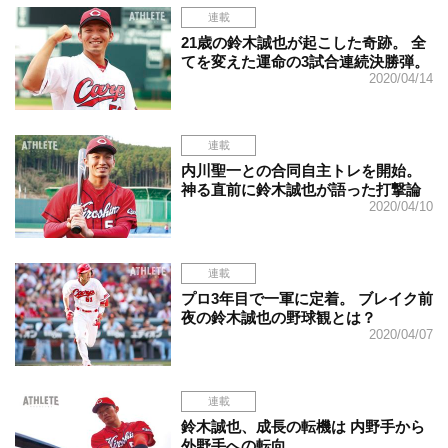
連載
21歳の鈴木誠也が起こした奇跡。 全
てを変えた運命の3試合連続決勝弾。
2020/04/14
連載
内川聖一との合同自主トレを開始。
神る直前に鈴木誠也が語った打撃論
2020/04/10
連載
プロ3年目で一軍に定着。 ブレイク前
夜の鈴木誠也の野球観とは？
2020/04/07
連載
鈴木誠也、成長の転機は 内野手から
外野手への転向