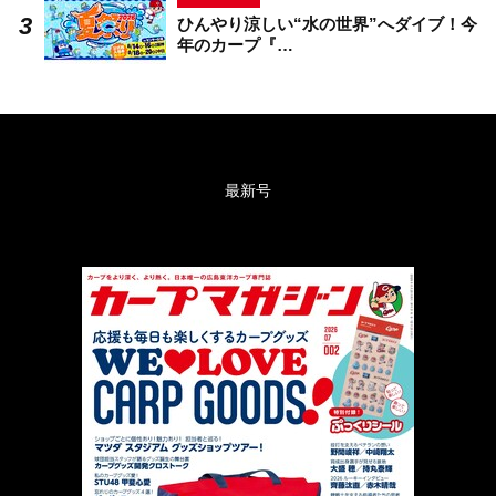
ひんやり涼しい“水の世界”へダイブ！今
年のカープ『…
最新号