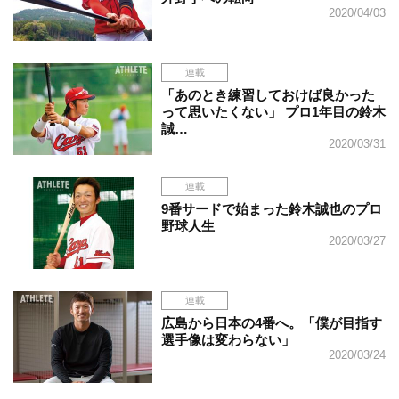
2020/04/03
連載
「あのとき練習しておけば良かった
って思いたくない」 プロ1年目の鈴木
誠…
2020/03/31
連載
9番サードで始まった鈴木誠也のプロ
野球人生
2020/03/27
連載
広島から日本の4番へ。「僕が目指す
選手像は変わらない」
2020/03/24