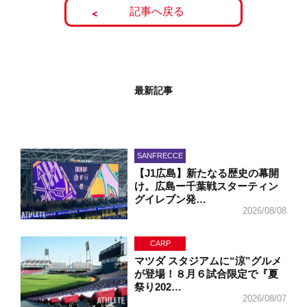
記事へ戻る
最新記事
SANFRECCE
【J1広島】新たなる歴史の幕開
け。広島ー千葉戦スターティン
グイレブン発…
2026/08/08
CARP
マツダ スタジアムに“涼”グルメ
が登場！８月６試合限定で『夏
祭り202…
2026/08/07