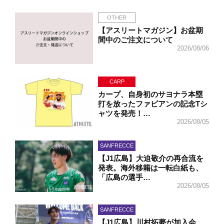
OTHER
【アスリートマガジン】お盆期
間中のご注文について
2026/08/06
CARP
カープ、自身初のサヨナラ本塁
打を放ったファビアンの記念Tシ
ャツを発売！…
2026/08/05
SANFRECCE
【J1広島】大迫敬介の再合流を
発表。海外移籍は一転白紙も、
「広島の選手…
2026/08/05
SANFRECCE
【J1広島】川村拓夢が加入会