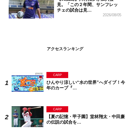
見。「この２年間、サンフレッ
チェの試合は見…
2026/08/05
アクセスランキング
CARP
ひんやり涼しい“水の世界”へダイブ！今
年のカープ『…
CARP
【夏の記憶・甲子園】堂林翔太・中田廉
の伝説の試合を…