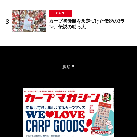
CARP
カープ初優勝を決定づけた伝説の3ラ
ン。伝説の助っ人…
最新号