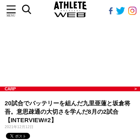
MENU
CARP
20試合でバッテリーを組んだ九里亜蓮と坂倉将
吾。意思疎通の大切さを学んだ8月の2試合
【INTERVIEW#2】
2021年12月12日