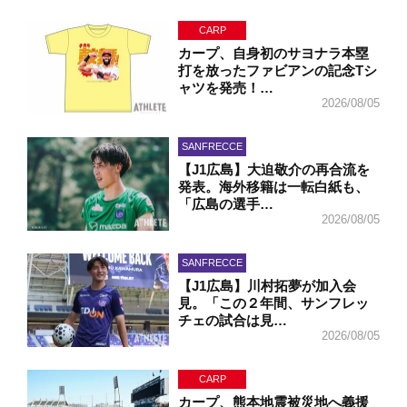
CARP
カープ、自身初のサヨナラ本塁
打を放ったファビアンの記念Tシ
ャツを発売！…
2026/08/05
SANFRECCE
【J1広島】大迫敬介の再合流を
発表。海外移籍は一転白紙も、
「広島の選手…
2026/08/05
SANFRECCE
【J1広島】川村拓夢が加入会
見。「この２年間、サンフレッ
チェの試合は見…
2026/08/05
CARP
カープ、熊本地震被災地へ義援