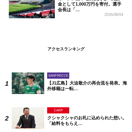
金として1,000万円を寄付。選手
会長は「…
2026/08/04
アクセスランキング
SANFRECCE
【J1広島】大迫敬介の再合流を発表。海
外移籍は一転…
CARP
クシャクシャのお札に込められた想い。
「給料をもらえ…