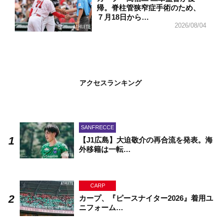
帰。脊柱管狭窄症手術のため、
７月18日から…
2026/08/04
アクセスランキング
SANFRECCE
【J1広島】大迫敬介の再合流を発表。海
外移籍は一転…
CARP
カープ、『ピースナイター2026』着用ユ
ニフォーム…