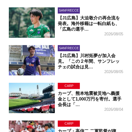
SANFRECCE
【J1広島】大迫敬介の再合流を
発表。海外移籍は一転白紙も、
「広島の選手…
2026/08/05
SANFRECCE
【J1広島】川村拓夢が加入会
見。「この２年間、サンフレッ
チェの試合は見…
2026/08/05
CARP
カープ、熊本地震被災地へ義援
金として1,000万円を寄付。選手
会長は「…
2026/08/04
CARP
カープ・高信二 二軍監督が復