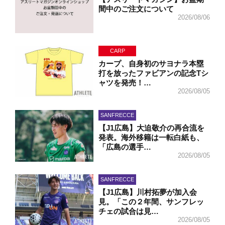
間中のご注文について
2026/08/06
CARP
カープ、自身初のサヨナラ本塁
打を放ったファビアンの記念Tシ
ャツを発売！…
2026/08/05
SANFRECCE
【J1広島】大迫敬介の再合流を
発表。海外移籍は一転白紙も、
「広島の選手…
2026/08/05
SANFRECCE
【J1広島】川村拓夢が加入会
見。「この２年間、サンフレッ
チェの試合は見…
2026/08/05