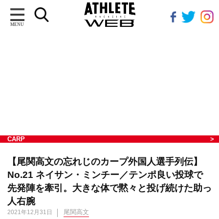
MENU
CARP
【尾関高文の忘れじのカープ外国人選手列伝】
No.21 ネイサン・ミンチー／テンポ良い投球で
先発陣を牽引。大きな体で黙々と投げ続けた助っ
人右腕
尾関高文
2021年12月31日