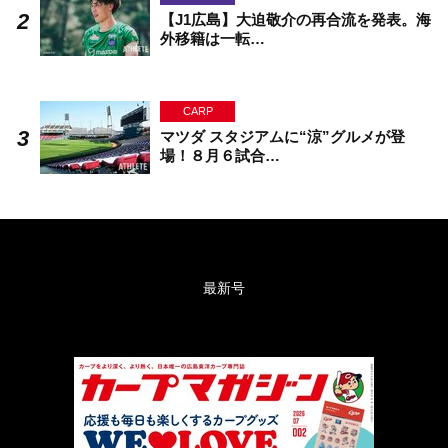
【J1広島】大迫敬介の再合流を発表。海
外移籍は一転…
CARP
マツダ スタジアムに“涼”グルメが登
場！８月６試合…
最新号