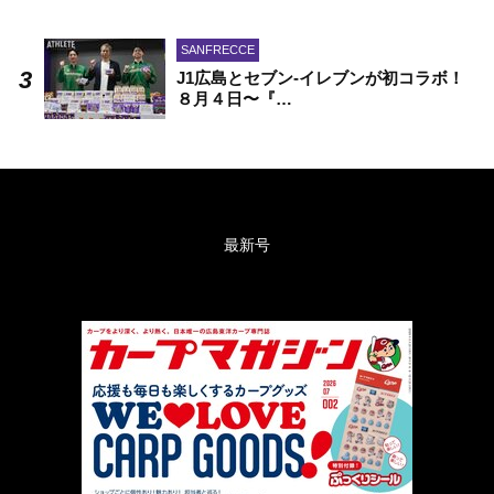
SANFRECCE
J1広島とセブン-イレブンが初コラボ！
８月４日〜『…
最新号