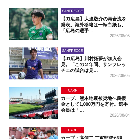
SANFRECCE
【J1広島】大迫敬介の再合流を
発表。海外移籍は一転白紙も、
「広島の選手…
2026/08/05
SANFRECCE
【J1広島】川村拓夢が加入会
見。「この２年間、サンフレッ
チェの試合は見…
2026/08/05
CARP
カープ、熊本地震被災地へ義援
金として1,000万円を寄付。選手
会長は「…
2026/08/04
CARP
カープ・高信二 二軍監督が復