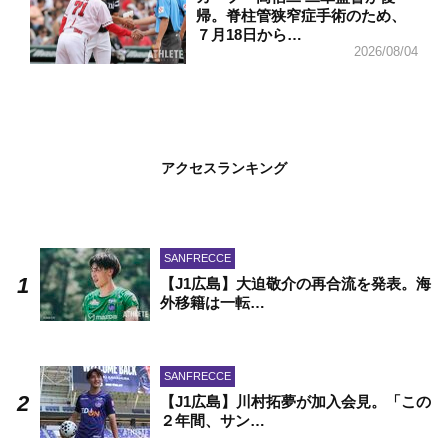
帰。脊柱管狭窄症手術のため、
７月18日から…
2026/08/04
アクセスランキング
SANFRECCE
【J1広島】大迫敬介の再合流を発表。海
外移籍は一転…
SANFRECCE
【J1広島】川村拓夢が加入会見。「この
２年間、サン…