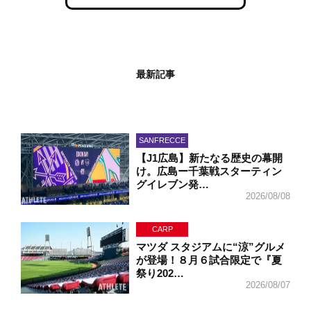
最新記事
SANFRECCE
【J1広島】新たなる歴史の幕開
け。広島ー千葉戦スターティン
グイレブン発…
2026/08/08
CARP
マツダ スタジアムに“涼”グルメ
が登場！８月６試合限定で『夏
祭り202…
2026/08/07