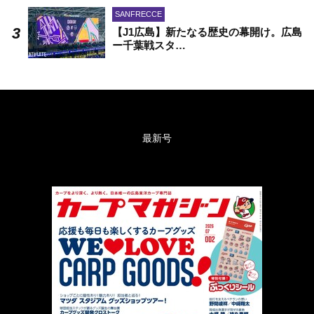
SANFRECCE
【J1広島】新たなる歴史の幕開け。広島
ー千葉戦スタ…
最新号