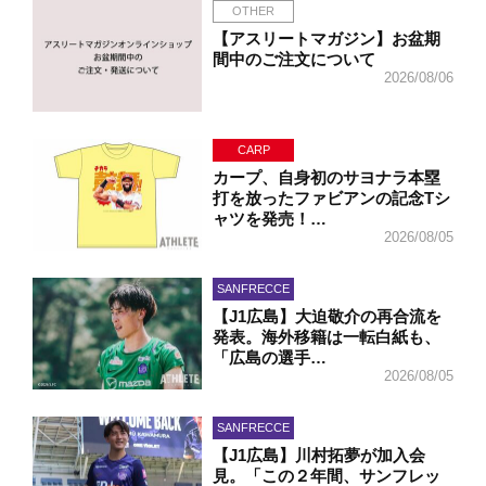
OTHER
【アスリートマガジン】お盆期
間中のご注文について
2026/08/06
CARP
カープ、自身初のサヨナラ本塁
打を放ったファビアンの記念Tシ
ャツを発売！…
2026/08/05
SANFRECCE
【J1広島】大迫敬介の再合流を
発表。海外移籍は一転白紙も、
「広島の選手…
2026/08/05
SANFRECCE
【J1広島】川村拓夢が加入会
見。「この２年間、サンフレッ