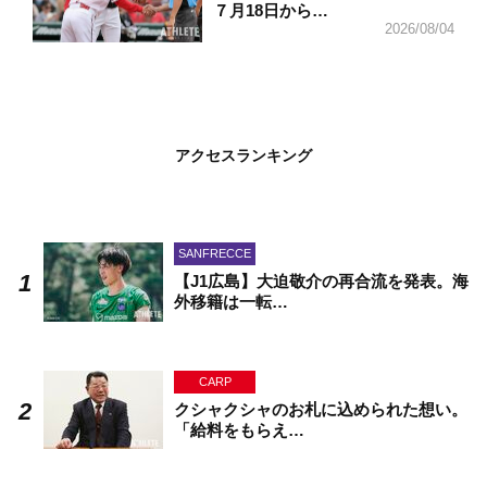
７月18日から…
2026/08/04
アクセスランキング
SANFRECCE
【J1広島】大迫敬介の再合流を発表。海
外移籍は一転…
CARP
クシャクシャのお札に込められた想い。
「給料をもらえ…