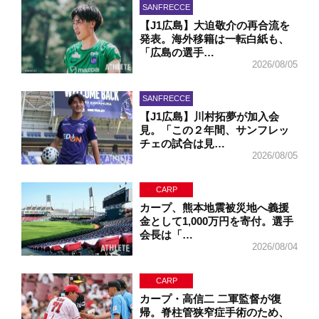
SANFRECCE
【J1広島】大迫敬介の再合流を
発表。海外移籍は一転白紙も、
「広島の選手…
2026/08/05
SANFRECCE
【J1広島】川村拓夢が加入会
見。「この２年間、サンフレッ
チェの試合は見…
2026/08/05
CARP
カープ、熊本地震被災地へ義援
金として1,000万円を寄付。選手
会長は「…
2026/08/04
CARP
カープ・高信二 二軍監督が復
帰。脊柱管狭窄症手術のため、