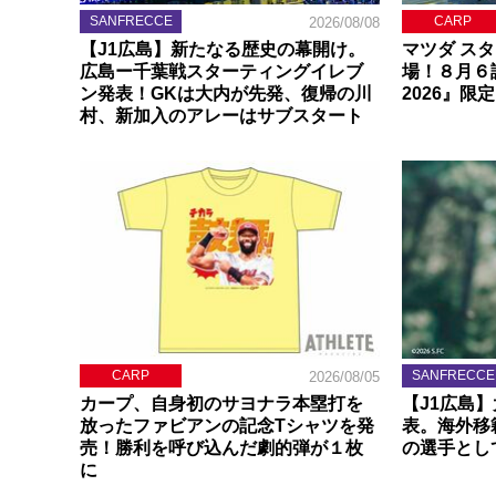
SANFRECCE
CARP
2026/08/08
【J1広島】新たなる歴史の幕開け。
マツダ ス
広島ー千葉戦スターティングイレブ
場！８月６
ン発表！GKは大内が先発、復帰の川
2026』限
村、新加入のアレーはサブスタート
CARP
SANFRECCE
2026/08/05
カープ、自身初のサヨナラ本塁打を
【J1広島
放ったファビアンの記念Tシャツを発
表。海外移
売！勝利を呼び込んだ劇的弾が１枚
の選手とし
に