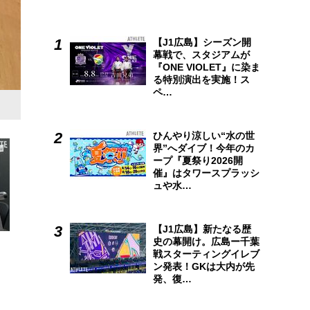
【J1広島】シーズン開
幕戦で、スタジアムが
『ONE VIOLET』に染ま
る特別演出を実施！ス
ペ…
「広島アスリートマガジン」2022年10月号掲載
ひんやり涼しい“水の世
界”へダイブ！今年のカ
ープ『夏祭り2026開
催』はタワースプラッシ
ュや水…
【J1広島】新たなる歴
史の幕開け。広島ー千葉
戦スターティングイレブ
ン発表！GKは大内が先
発、復…