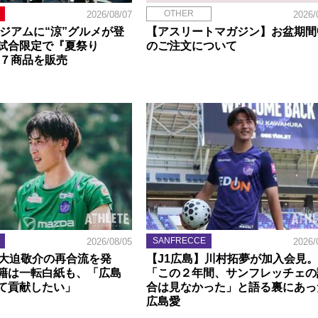
OTHER
2026/08/07
2026/
タジアムに“涼”グルメが登
【アスリートマガジン】お盆期間
試合限定で『夏祭り
のご注文について
定７商品を販売
SANFRECCE
2026/08/05
2026/
】大迫敬介の再合流を発
【J1広島】川村拓夢が加入会見。
籍は一転白紙も、「広島
「この２年間、サンフレッチェの
て貢献したい」
合は見なかった」と語る裏にあっ
広島愛