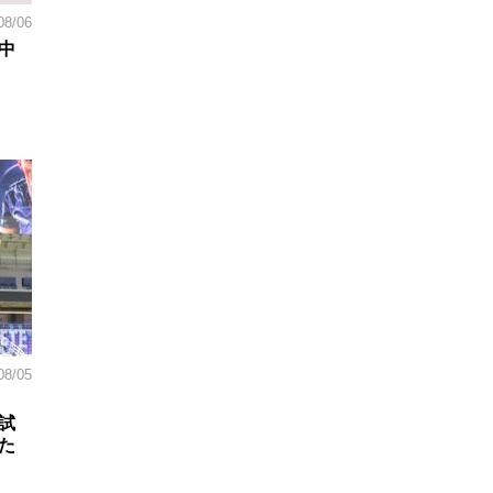
08/06
中
08/05
試
た