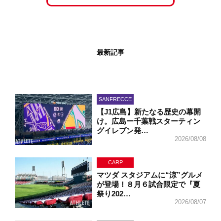
最新記事
SANFRECCE
【J1広島】新たなる歴史の幕開
け。広島ー千葉戦スターティン
グイレブン発…
2026/08/08
CARP
マツダ スタジアムに“涼”グルメ
が登場！８月６試合限定で『夏
祭り202…
2026/08/07