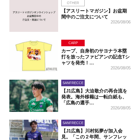
OTHER
【アスリートマガジン】お盆期
間中のご注文について
2026/08/06
CARP
カープ、自身初のサヨナラ本塁
打を放ったファビアンの記念Tシ
ャツを発売！…
2026/08/05
SANFRECCE
【J1広島】大迫敬介の再合流を
発表。海外移籍は一転白紙も、
「広島の選手…
2026/08/05
SANFRECCE
【J1広島】川村拓夢が加入会
見。「この２年間、サンフレッ