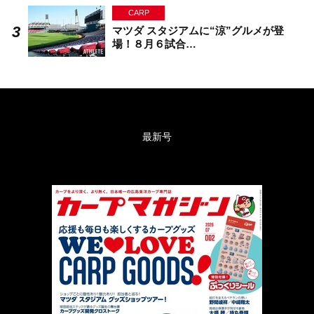
CARP
マツダ スタジアムに“涼”グルメが登
場！８月６試合…
最新号