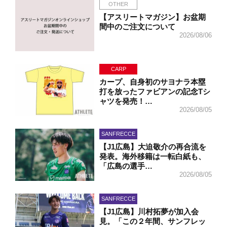
OTHER
【アスリートマガジン】お盆期
間中のご注文について
2026/08/06
CARP
カープ、自身初のサヨナラ本塁
打を放ったファビアンの記念Tシ
ャツを発売！…
2026/08/05
SANFRECCE
【J1広島】大迫敬介の再合流を
発表。海外移籍は一転白紙も、
「広島の選手…
2026/08/05
SANFRECCE
【J1広島】川村拓夢が加入会
見。「この２年間、サンフレッ