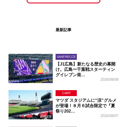
最新記事
SANFRECCE
【J1広島】新たなる歴史の幕開
け。広島ー千葉戦スターティン
グイレブン発…
2026/08/08
CARP
マツダ スタジアムに“涼”グルメ
が登場！８月６試合限定で『夏
祭り202…
2026/08/07