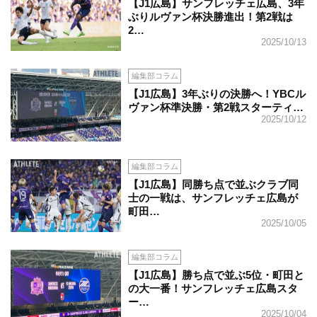
【J1広島】サンフレッチェ広島、3年
ぶりルヴァン杯決勝進出！第2戦は
2…
2025/10/13
編集部コラム
【J1広島】3年ぶりの決勝へ！YBCル
ヴァン杯準決勝・第2戦スターティ…
2025/10/12
編集部コラム
【J1広島】同勝ち点で並ぶクラブ同
士の一戦は、サンフレッチェ広島が
町田…
2025/10/05
編集部コラム
【J1広島】勝ち点で並ぶ5位・町田と
の大一番！サンフレッチェ広島スタ
ー…
2025/10/04