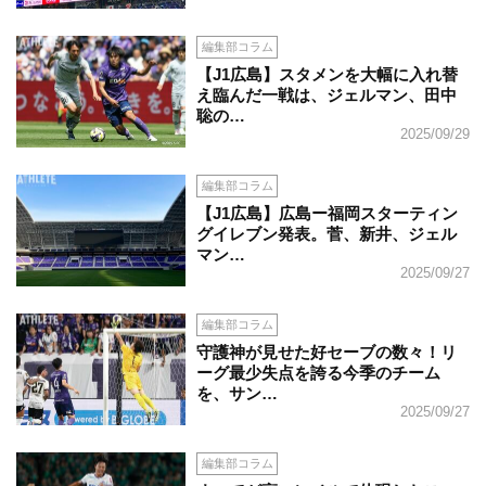
編集部コラム
【J1広島】スタメンを大幅に入れ替
え臨んだ一戦は、ジェルマン、田中
聡の…
2025/09/29
編集部コラム
【J1広島】広島ー福岡スターティン
グイレブン発表。菅、新井、ジェル
マン…
2025/09/27
編集部コラム
守護神が見せた好セーブの数々！リ
ーグ最少失点を誇る今季のチーム
を、サン…
2025/09/27
編集部コラム