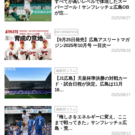
すべてが高いレベルで体現したスー
パーゴール！サンフレッチェ広島OB
が注…
2025/09/27
INFORMATION
【9月25日発売】広島アスリートマガ
ジン2025年10月号 ー目次ー
2025/09/18
編集部コラム
【J1広島】天皇杯準決勝の対戦カー
ド・試合日程が決定。広島は11月
16…
2025/09/17
編集部コラム
「悔しさをエネルギーに変え、ここ
まで戦ってきた」サンフレッチェ広
島・荒…
2025/09/13