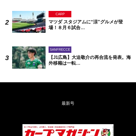
CARP
マツダ スタジアムに“涼”グルメが登
場！８月６試合…
SANFRECCE
【J1広島】大迫敬介の再合流を発表。海
外移籍は一転…
最新号