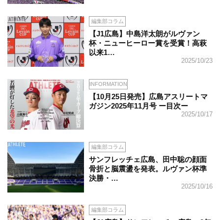
編集部コラム
【J1広島】中島洋太朗がルヴァン
杯・ニューヒーロー賞を受賞！高萩
以来1…
2025/10/23
INFORMATION
【10月25日発売】広島アスリートマ
ガジン2025年11月号 ー目次ー
2025/10/17
編集部コラム
サンフレッチェ広島、田中聡の顔面
骨折と脳震盪を発表。ルヴァン杯準
決勝・…
2025/10/16
編集部コラム