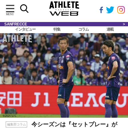
MENU
SANFRECCE
インタビュー
特集
コラム
連載
今シーズンは『セットプレー』が
編集部コラム