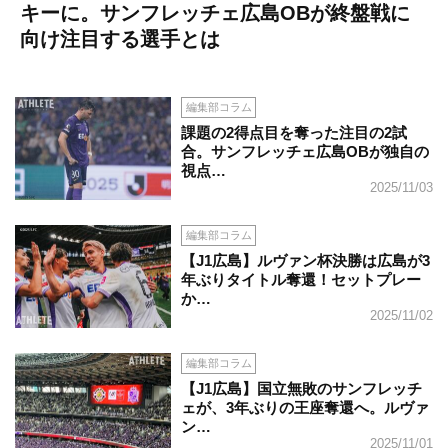
キーに。サンフレッチェ広島OBが終盤戦に
向け注目する選手とは
編集部コラム
課題の2得点目を奪った注目の2試
合。サンフレッチェ広島OBが独自の
視点…
2025/11/03
編集部コラム
【J1広島】ルヴァン杯決勝は広島が3
年ぶりタイトル奪還！セットプレー
か…
2025/11/02
編集部コラム
【J1広島】国立無敗のサンフレッチ
ェが、3年ぶりの王座奪還へ。ルヴァ
ン…
2025/11/01