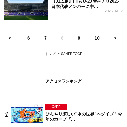
【J1広島】FIFA U-20 W杯チリ2025
日本代表メンバーに中…
2025/09/12
6
7
8
9
10
トップ
SANFRECCE
アクセスランキング
CARP
ひんやり涼しい“水の世界”へダイブ！今
年のカープ『…