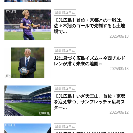
編集部コラム
【J1広島】首位・京都との一戦は、
佐々木翔のゴールで先制するも土壇
場で…
2025/09/13
編集部コラム
J2に息づく広島イズム～今西チルド
レンが描く未来の地図～
2025/09/13
編集部コラム
【J1広島】いざ天王山。首位・京都
を迎え撃つ、サンフレッチェ広島ス
ター…
2025/09/12
編集部コラム