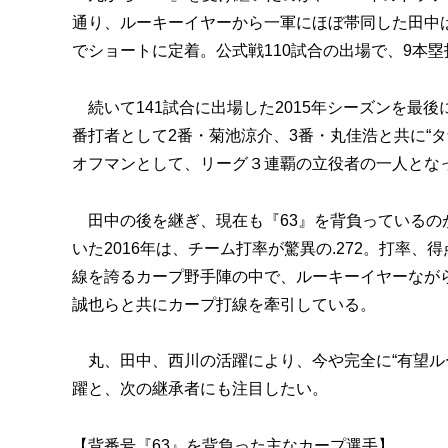
通り、ルーキーイヤーから一軍にほぼ帯同した田中
でショートに定着。公式戦110試合の出場で、9本塁打
続いて141試合に出場した2015年シーズンを最
番打者として2番・菊池涼介、3番・丸佳浩と共に“
オフマンとして、リーグ３連覇の立役者の一人とな
田中の後を継ぎ、現在も『63』を背負っているのが
いた2016年は、チーム打率が驚異の.272。打率
線を誇るカープ野手陣の中で、ルーキーイヤーなが
誠也らと共にカープ打線を牽引している。
丸、田中、西川の活躍により、今や完全に“有望ルー
躍と、次の継承者にも注目したい。
【背番号『63』を背負った主なカープ選手】