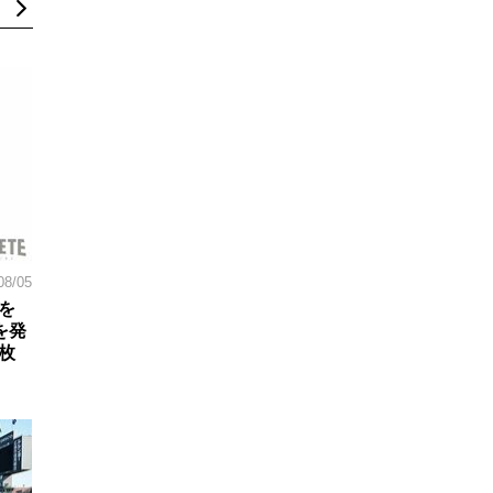
08/05
を
を発
枚