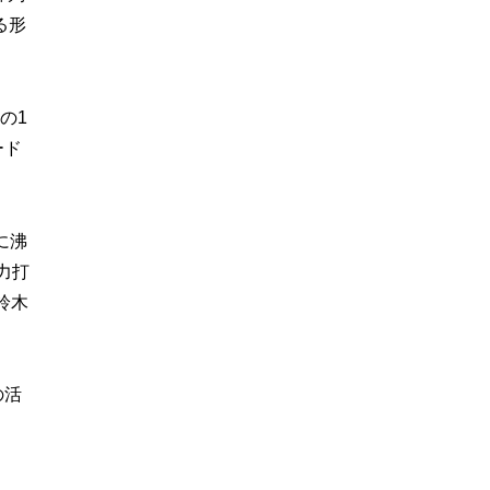
る形
の1
ード
に沸
力打
鈴木
の活