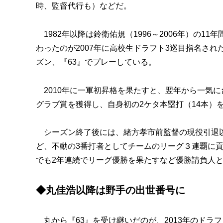
時、監督代行も）などだ。
1982年以降は鈴衛佑規（1996～2006年）の
わったのが2007年に高校生ドラフト3巡目指名され
ズン、『63』でプレーしている。
2010年に一軍初昇格を果たすと、翌年から一気に台
グラブ賞を獲得し、自身初の2ケタ本塁打（14本）
シーズン終了後には、緒方孝市前監督の現役引退以
ど、不動の3番打者としてチームのリーグ３連覇に貢
でも2年連続でリーグ優勝を果たすなど優勝請負人
◆丸佳浩以降は野手の出世番号に
丸から『63』を受け継いだのが、2013年のドラ