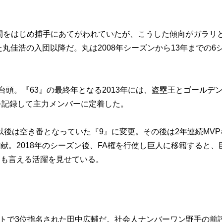
11年間をはじめ捕手にあてがわれていたが、こうした傾向がガラリ
た丸佳浩の入団以降だ。丸は2008年シーズンから13年までの6
頭。『63』の最終年となる2013年には、盗塁王とゴールデ
を記録して主力メンバーに定着した。
後は空き番となっていた『9』に変更。その後は2年連続MVP
献。2018年のシーズン後、FA権を行使し巨人に移籍すると、
とも言える活躍を見せている。
フトで3位指名された田中広輔だ。社会人ナンバーワン野手の前