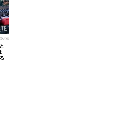
08/04
と
は
る