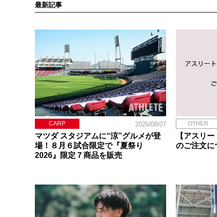
最新記事
CARP
OTHER
2026/08/07
マツダ スタジアムに“涼”グルメが登
【アスリー
場！８月６試合限定で『夏祭り
のご注文に
2026』限定７商品を販売