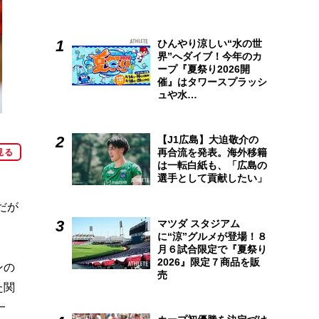
ひんやり涼しい“水の世
界”へダイブ！今年のカ
ープ『夏祭り2026開
催』はタワースプラッシ
ュや水…
【J1広島】大迫敬介の
再合流を発表。海外移籍
見る
は一転白紙も、「広島の
選手として貢献したい」
だが
マツダ スタジアム
に“涼”グルメが登場！８
月６試合限定で『夏祭り
2026』限定７商品を販
ンの
売
た関
一