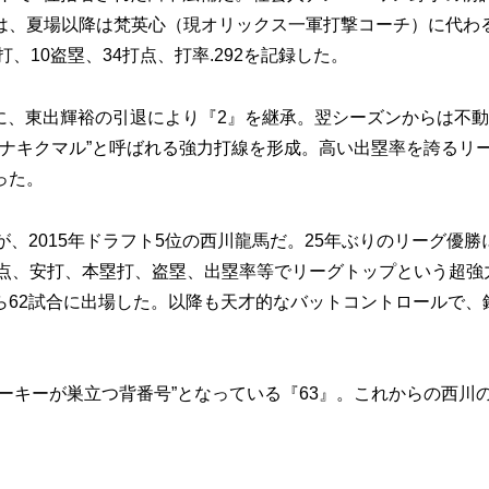
は、夏場以降は梵英心（現オリックス一軍打撃コーチ）に代わ
、10盗塁、34打点、打率.292を記録した。
後に、東出輝裕の引退により『2』を継承。翌シーズンからは不動
タナキクマル”と呼ばれる強力打線を形成。高い出塁率を誇るリ
った。
、2015年ドラフト5位の西川龍馬だ。25年ぶりのリーグ優勝
、得点、安打、本塁打、盗塁、出塁率等でリーグトップという超強
ら62試合に出場した。以降も天才的なバットコントロールで、
キーが巣立つ背番号”となっている『63』。これからの西川