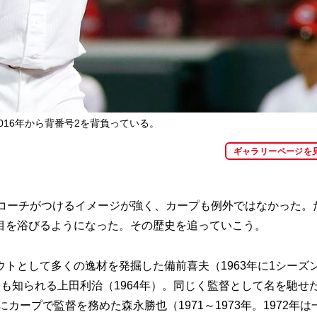
016年から背番号2を背負っている。
ギャラリーページを
コーチがつけるイメージが強く、カープも例外ではなかった。
目を浴びるようになった。その歴史を追っていこう。
として多くの逸材を発掘した備前喜夫（1963年に1シーズ
も知られる上田利治（1964年）。同じく監督として名を馳せ
カープで監督を務めた森永勝也（1971～1973年。1972年は