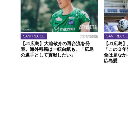
SANFRECCE
SANFRECCE
2026/08/05
【J1広島】大迫敬介の再合流を発
【J1広島
表。海外移籍は一転白紙も、「広島
「この２年
の選手として貢献したい」
合は見なか
広島愛