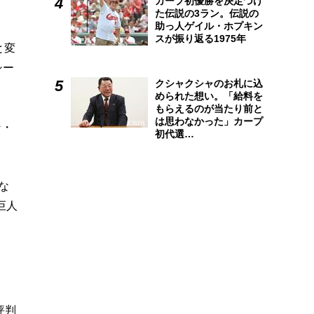
カープ初優勝を決定づけ
た伝説の3ラン。伝説の
助っ人ゲイル・ホプキン
スが振り返る1975年
と変
シー
クシャクシャのお札に込
められた想い。「給料を
もらえるのが当たり前と
は思わなかった」カープ
ン・
初代選…
な
巨人
評判