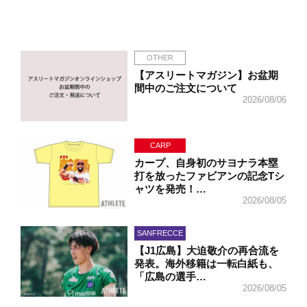
OTHER
【アスリートマガジン】お盆期
間中のご注文について
2026/08/06
CARP
カープ、自身初のサヨナラ本塁
打を放ったファビアンの記念Tシ
ャツを発売！…
2026/08/05
SANFRECCE
【J1広島】大迫敬介の再合流を
発表。海外移籍は一転白紙も、
「広島の選手…
2026/08/05