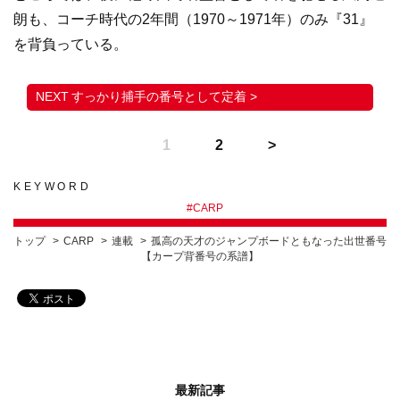
朗も、コーチ時代の2年間（1970～1971年）のみ『31』
を背負っている。
すっかり捕手の番号として定着 >
1
2
KEYWORD
#
CARP
トップ
CARP
連載
孤高の天才のジャンプボードともなった出世番号
【カープ背番号の系譜】
最新記事