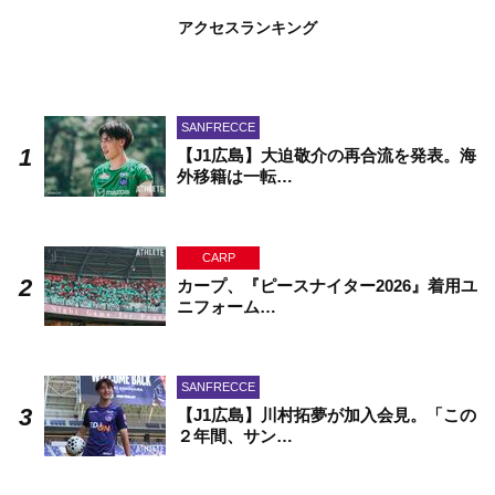
アクセスランキング
SANFRECCE
【J1広島】大迫敬介の再合流を発表。海
外移籍は一転…
CARP
カープ、『ピースナイター2026』着用ユ
ニフォーム…
SANFRECCE
【J1広島】川村拓夢が加入会見。「この
２年間、サン…