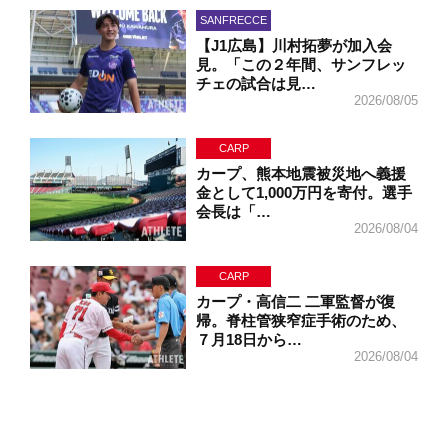
SANFRECCE
【J1広島】川村拓夢が加入会
見。「この２年間、サンフレッ
チェの試合は見…
2026/08/05
CARP
カープ、熊本地震被災地へ義援
金として1,000万円を寄付。選手
会長は「…
2026/08/04
CARP
カープ・高信二 二軍監督が復
帰。脊柱管狭窄症手術のため、
７月18日から…
2026/08/04