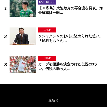
SANFRECCE
【J1広島】大迫敬介の再合流を発表。海
外移籍は一転…
CARP
クシャクシャのお札に込められた想い。
「給料をもらえ…
CARP
カープ初優勝を決定づけた伝説の3ラ
ン。伝説の助っ人…
最新号