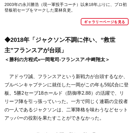
2003年の永川勝浩（現一軍投手コーチ）以来18年ぶりに、プロ初
登板初セーブをマークした栗林良吏。
ギャラリーページを見る
◆2018年「ジャクソン不調に伴い、“救世
主”フランスアが台頭」
＜勝利の方程式=一岡竜司-フランスア-中﨑翔太＞
アドゥワ誠、フランスアという新戦力が台頭するなか、
ブルペンキャプテンに就任した一岡がこの年も59試合に登
板。5勝2セーブ18ホールド（防御率2.88）の活躍で、リ
リーフ陣を引っ張っていった。一方で同じく連覇の立役者
の一人であるジャクソンは、二軍降格を味わうなどセット
アッパーの役割を果たすことができなかった。