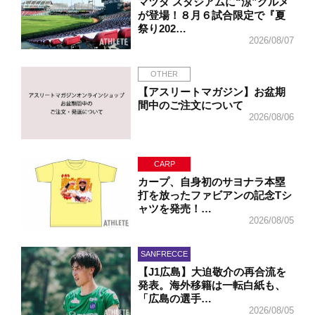
マツダ スタジアムに“涼”グルメ
が登場！８月６試合限定で『夏
祭り202…
2026/08/07
OTHER
【アスリートマガジン】お盆期
間中のご注文について
2026/08/06
CARP
カープ、自身初のサヨナラ本塁
打を放ったファビアンの記念Tシ
ャツを発売！…
2026/08/05
SANFRECCE
【J1広島】大迫敬介の再合流を
発表。海外移籍は一転白紙も、
「広島の選手…
2026/08/05