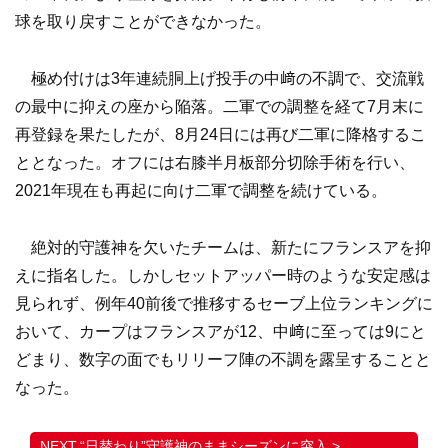
球を取り戻すことができなかった。
極め付けは3年連続胴上げ投手の中﨑の不調で、交流戦
の最中に抑えの座から陥落。二軍での調整を経て7月末に
再登録を果たしたが、8月24日には再び二軍に降格するこ
ととなった。オフには右膝半月板部分切除手術を行い、
2021年現在も再起に向け二軍で調整を続けている。
絶対的守護神を欠いたチームは、新たにフランスアを抑
えに指名した。しかしセットアッパー時のような安定感は
見られず、例年40前後で推移するセーブ上位ランキングに
おいて、カープはフランスアが12、中﨑に至っては9にと
どまり、数字の面でもリリーフ陣の不調を露呈することと
なった。
“日替わり”守護神のままシーズンに突入 >