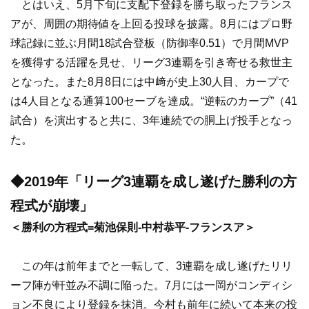
とはいえ、5月下旬に支配下登録を勝ち取ったフランス
アが、周囲の期待値を上回る投球を披露。8月にはプロ野
球記録に並ぶ月間18試合登板（防御率0.51）で月間MVP
を獲得する活躍を見せ、リーグ3連覇を引き寄せる救世主
となった。また8月8日には中﨑が史上30人目、カープで
は4人目となる通算100セーブを達成。“逆転のカープ”（41
試合）を演出すると共に、3年連続での胴上げ投手となっ
た。
◆2019年「リーグ3連覇を成し遂げた勝利の方
程式が崩壊」
＜勝利の方程式=菊池保則-中村恭平-フランスア＞
この年は前年までと一転して、3連覇を成し遂げたリリ
ーフ陣が軒並み不調に陥った。7月には一岡がコンディシ
ョン不良により登録を抹消。今村も前年に続いて本来の投