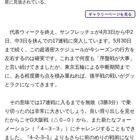
星に見放されている。
ギャラリーページを見る
代表ウィークを終え、サンフレッチェが4月3日から中2
日、中3日を挟んでの17連戦に突入しています。5月30日
まで続く、この超過密スケジュールが今シーズンの行方を
左右するのは確実です。これまで何度も「序盤戦が大事」
と言い続けてきましたが、東京五輪による中断期間まで
に、ある程度勝ち点を積み重ねれば、後半戦の戦いがグッ
とラクになってきます。
その意味では17連戦に入るまでを無敗（3勝3分）で乗
り切ったのは非常に大きいでしょう。良い滑り出しを見せ
たからこそG大阪戦（△０–０）から、また新たなフォー
メーション（『４–３–３』）にチャレンジすることもでき
ました。『4–2–3–1』よりもさらに前のめりの戦術になり