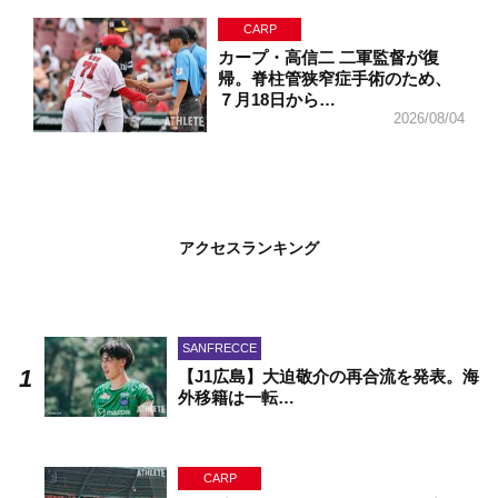
CARP
カープ・高信二 二軍監督が復
帰。脊柱管狭窄症手術のため、
７月18日から…
2026/08/04
アクセスランキング
SANFRECCE
【J1広島】大迫敬介の再合流を発表。海
外移籍は一転…
CARP