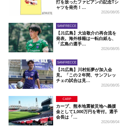
打を放ったファビアンの記念Tシ
ャツを発売！…
2026/08/05
SANFRECCE
【J1広島】大迫敬介の再合流を
発表。海外移籍は一転白紙も、
「広島の選手…
2026/08/05
SANFRECCE
【J1広島】川村拓夢が加入会
見。「この２年間、サンフレッ
チェの試合は見…
2026/08/05
CARP
カープ、熊本地震被災地へ義援
金として1,000万円を寄付。選手
会長は「…
2026/08/04