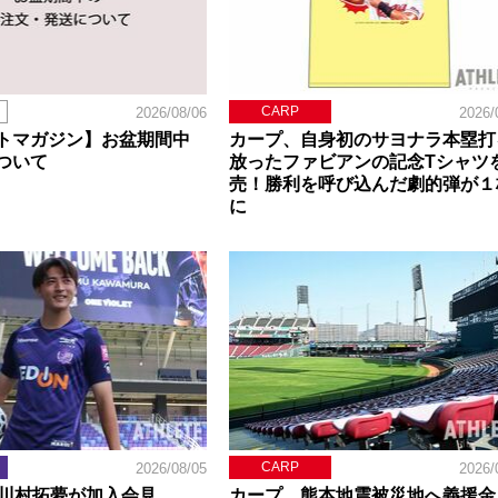
CARP
2026/08/06
2026/
トマガジン】お盆期間中
カープ、自身初のサヨナラ本塁打
ついて
放ったファビアンの記念Tシャツ
売！勝利を呼び込んだ劇的弾が１
に
CARP
2026/08/05
2026/
】川村拓夢が加入会見。
カープ、熊本地震被災地へ義援金