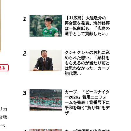
【J1広島】大迫敬介の
再合流を発表。海外移籍
は一転白紙も、「広島の
選手として貢献したい」
クシャクシャのお札に込
められた想い。「給料を
もらえるのが当たり前と
は思わなかった」カープ
見る
初代選…
カープ、『ピースナイタ
ー2026』着用ユニフォ
ームを発表！背番号下に
平和を願う“折り鶴”をデ
リカ
ザ…
緊張
すべ