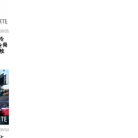
08/05
を
を発
枚
08/04
と