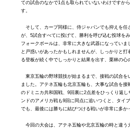
ての試合のなかで1点も取られていないわけですか
す。
そして、カープ同様に、侍ジャパンでも抑えを任さ
が、5試合すべてに投げて、勝利を呼び込む投球を
フォークボールは、非常に大きな武器になっていま
と戸惑いがあったかもしれませんが、しっかりと打
る登板が続く中でしっかりと結果を出す、栗林の心
東京五輪の野球競技が始まるまで、接戦の試合をい
ました。アテネ五輪も北京五輪も、大事な試合を接
のドミニカ共和国戦、9回裏に2点差をひっくり返し
ンドのアメリカ戦も9回に同点に追いつくと、タイ
でも、最後には勝ちに結びつける戦いが非常に多か
今回の大会は、アテネ五輪や北京五輪の時と違う大