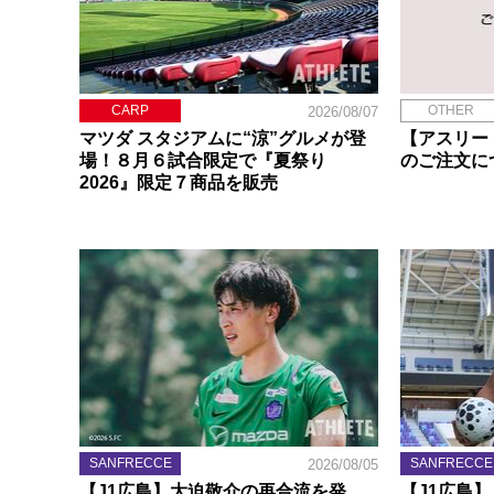
CARP
OTHER
2026/08/07
マツダ スタジアムに“涼”グルメが登
【アスリー
場！８月６試合限定で『夏祭り
のご注文に
2026』限定７商品を販売
SANFRECCE
SANFRECCE
2026/08/05
【J1広島】大迫敬介の再合流を発
【J1広島