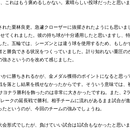
ら、これはもう褒めるしかない。素晴らしい投球だったと思い
れた栗林良吏。急遽クローザーに抜擢されたようにも思いま
みせてくれました。彼の持ち球が十分通用したと思いますし、
した。五輪では、シーズンとは違う球を使用するため、もしか
者と勝負できる状況をつくっていました。計り知れない重圧の
の強さというのを改めて感じました。
かに勝ちきれるかが、金メダル獲得のポイントになると思っ
戦を落とし結果を残せなかったからです。そういう意味では、
サヨナラ勝利を飾ったのは非常に大きかったですね。また、2
ブレークの延長戦で勝利。相手チームに流れがあるまま試合が
ったというのが、今回のチームの強みでしょうね。
会形式でしたが、負けていい試合は1試合もなかったと思い