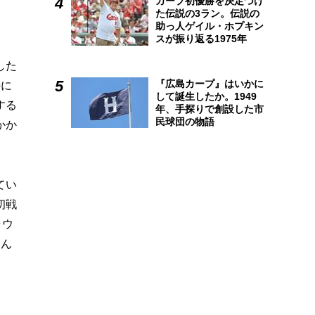
カープ初優勝を決定づけ
ま
た伝説の3ラン。伝説の
助っ人ゲイル・ホプキン
スが振り返る1975年
した
『広島カープ』はいかに
特に
して誕生したか。1949
する
年、手探りで創設した市
民球団の物語
かか
てい
初戦
ラウ
進ん
ま