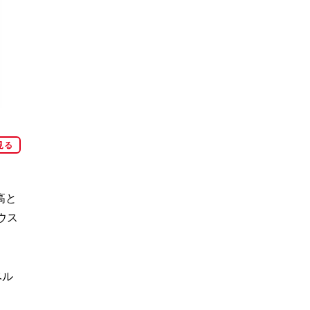
見る
高と
ウス
ベル