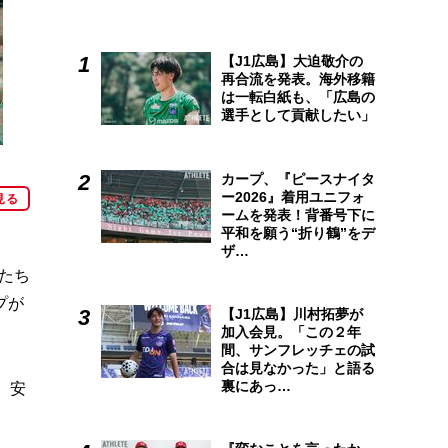
【J1広島】大迫敬介の
再合流を発表。海外移籍
は一転白紙も、「広島の
選手として貢献したい」
カープ、『ピースナイタ
ー2026』着用ユニフォ
見る
ームを発表！背番号下に
平和を願う“折り鶴”をデ
ザ…
たち
プが
【J1広島】川村拓夢が
加入会見。「この２年
間、サンフレッチェの試
合は見なかった」と語る
裏にあっ…
、安