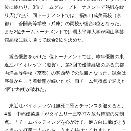
位に終わり、3位チームグループトーナメントで熱戦を繰
り広げたが、同トーナメントでは、福知山成美高校（京
都）、蒼開高等学校（兵庫）の両校が総合3位となった。
また2位チームトーナメントでは環太平洋大学が岡山学芸
館高校に競り勝って総合2位を決めた。
総合優勝をかけた1位トーナメントでは、昨年優勝の東
近江バイオレッツ（滋賀）、第3回で優勝経験のある京都
両洋高等学校（京都）の関西勢での決勝となった。試合は
序盤からこう着状態が続いたが、両チーム無得点で迎えた
4回に均衡が破れた。
東近江バイオレッツは無死二塁とチャンスを迎えると、
4番・中嶋優菜選手がタイムリー三塁打を放ち待望の先制
点。「チームバッティングを心がけて、逆方向に飛ばそう
と思って打席に入ったら、うまく抜けてくれました」。こ