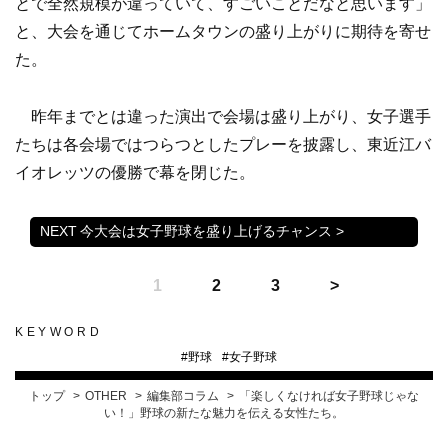
とで全然規模が違っていて、すごいことだなと思います」
と、大会を通じてホームタウンの盛り上がりに期待を寄せ
た。
昨年までとは違った演出で会場は盛り上がり、女子選手
たちは各会場ではつらつとしたプレーを披露し、東近江バ
イオレッツの優勝で幕を閉じた。
今大会は女子野球を盛り上げるチャンス >
1
2
3
KEYWORD
#
野球
#
女子野球
トップ
OTHER
編集部コラム
「楽しくなければ女子野球じゃな
い！」野球の新たな魅力を伝える女性たち。