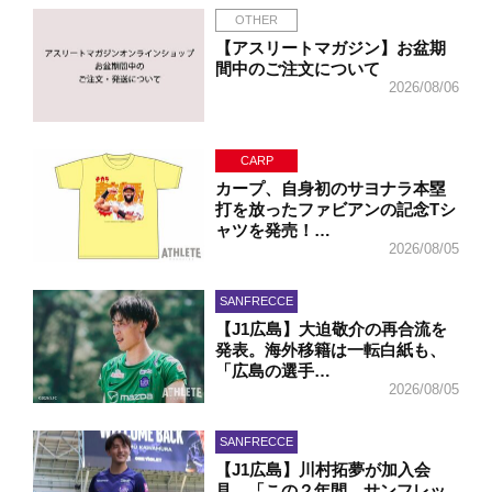
OTHER
【アスリートマガジン】お盆期
間中のご注文について
2026/08/06
CARP
カープ、自身初のサヨナラ本塁
打を放ったファビアンの記念Tシ
ャツを発売！…
2026/08/05
SANFRECCE
【J1広島】大迫敬介の再合流を
発表。海外移籍は一転白紙も、
「広島の選手…
2026/08/05
SANFRECCE
【J1広島】川村拓夢が加入会
見。「この２年間、サンフレッ