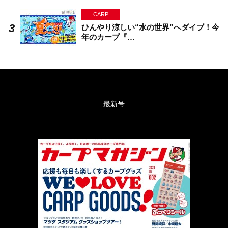
CARP
ひんやり涼しい“水の世界”へダイブ！今
年のカープ『…
最新号