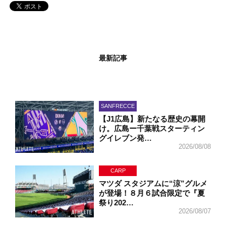
最新記事
SANFRECCE
【J1広島】新たなる歴史の幕開
け。広島ー千葉戦スターティン
グイレブン発…
2026/08/08
CARP
マツダ スタジアムに“涼”グルメ
が登場！８月６試合限定で『夏
祭り202…
2026/08/07