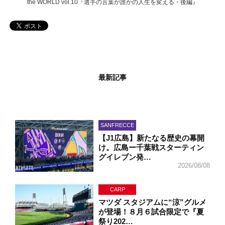
the WORLD vol.10『選手の言葉が誰かの人生を変える・後編』
最新記事
SANFRECCE
【J1広島】新たなる歴史の幕開
け。広島ー千葉戦スターティン
グイレブン発…
2026/08/08
CARP
マツダ スタジアムに“涼”グルメ
が登場！８月６試合限定で『夏
祭り202…