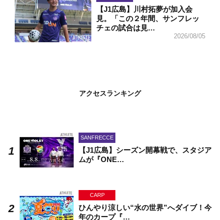
【J1広島】川村拓夢が加入会
見。「この２年間、サンフレッ
チェの試合は見…
2026/08/05
アクセスランキング
SANFRECCE
【J1広島】シーズン開幕戦で、スタジア
ムが『ONE…
CARP
ひんやり涼しい“水の世界”へダイブ！今
年のカープ『…