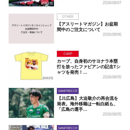
2026/08/07
OTHER
【アスリートマガジン】お盆期
間中のご注文について
2026/08/06
CARP
カープ、自身初のサヨナラ本塁
打を放ったファビアンの記念Tシ
ャツを発売！…
2026/08/05
SANFRECCE
【J1広島】大迫敬介の再合流を
発表。海外移籍は一転白紙も、
「広島の選手…
2026/08/05
SANFRECCE