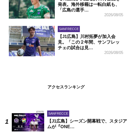
発表。海外移籍は一転白紙も、
「広島の選手…
2026/08/05
SANFRECCE
【J1広島】川村拓夢が加入会
見。「この２年間、サンフレッ
チェの試合は見…
2026/08/05
アクセスランキング
SANFRECCE
【J1広島】シーズン開幕戦で、スタジア
ムが『ONE…