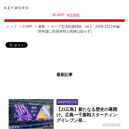
KEYWORD
#
CARP
#
交流戦
トップ
CARP
連載
カープ交流戦激闘録〈vo.2・2008-2011年編〉
［野村謙二郎新体制も呪縛は脱せず］
最新記事
SANFRECCE
【J1広島】新たなる歴史の幕開
け。広島ー千葉戦スターティン
グイレブン発…
2026/08/08