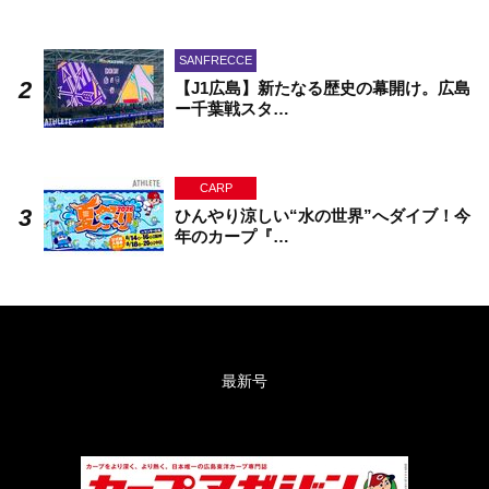
SANFRECCE
【J1広島】新たなる歴史の幕開け。広島
ー千葉戦スタ…
CARP
ひんやり涼しい“水の世界”へダイブ！今
年のカープ『…
最新号