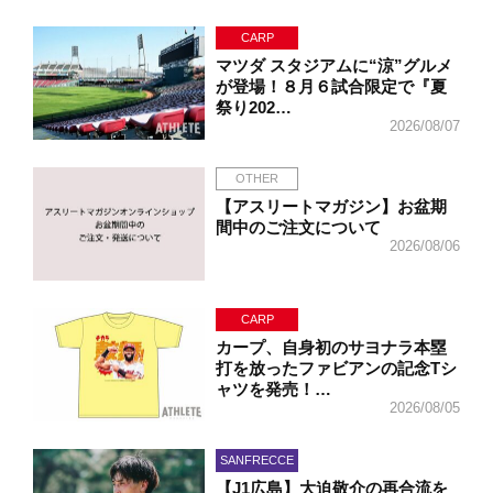
CARP
マツダ スタジアムに“涼”グルメ
が登場！８月６試合限定で『夏
祭り202…
2026/08/07
OTHER
【アスリートマガジン】お盆期
間中のご注文について
2026/08/06
CARP
カープ、自身初のサヨナラ本塁
打を放ったファビアンの記念Tシ
ャツを発売！…
2026/08/05
SANFRECCE
【J1広島】大迫敬介の再合流を