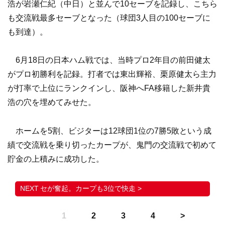
浩が岩瀬仁紀（中日）と並んで10セーブを記録し、こちら
も交流戦最多セーブとなった（球団3人目の100セーブに
も到達）。
6月18日の日本ハム戦では、当時プロ2年目の前田健太
がプロ初勝利を記録。打者では東出輝裕、栗原健太ら主力
が打率で上位にランクインし、阪神へFA移籍した新井貴
浩の穴を埋めてみせた。
ホームを5割、ビジターは12球団1位の7勝5敗という成
績で交流戦を乗り切ったカープが、鬼門の交流戦で初めて
貯金の上積みに成功した。
セが奮起。カープも3位で快走 >
1
2
3
4