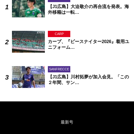
【J1広島】大迫敬介の再合流を発表。海
外移籍は一転…
CARP
カープ、『ピースナイター2026』着用ユ
ニフォーム…
SANFRECCE
【J1広島】川村拓夢が加入会見。「この
２年間、サン…
最新号