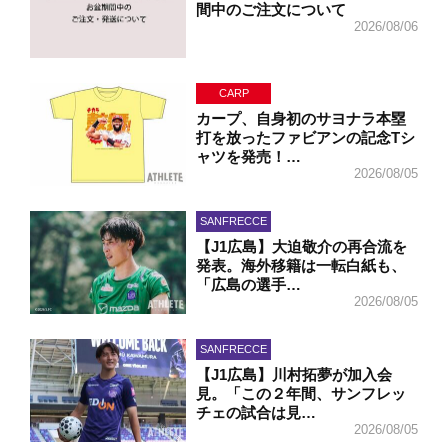
間中のご注文について
2026/08/06
CARP
カープ、自身初のサヨナラ本塁
打を放ったファビアンの記念Tシ
ャツを発売！…
2026/08/05
SANFRECCE
【J1広島】大迫敬介の再合流を
発表。海外移籍は一転白紙も、
「広島の選手…
2026/08/05
SANFRECCE
【J1広島】川村拓夢が加入会
見。「この２年間、サンフレッ
チェの試合は見…
2026/08/05