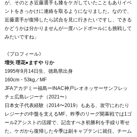
が、そのとき近藤選手も膝をケガしていたこともありイベ
ントをきっかけに連絡を取るようになりました。なので、
近藤選手が復帰したら試合を見に行きたいですし、できる
かどうかは分かりませんが一度ハンドボールにも挑戦して
みたいですね」
《プロフィール》
増矢 理花●ますや りか
1995年9月14日生、徳島県出身
160cm・53kg／MF
JFAアカデミー福島ーINAC神戸レオネッサーサンフレッ
チェ広島レジーナ（2021〜）
日本女子代表経験（2014〜2019）もある、攻守にわたり
レジーナの中盤を支えるMF。昨季のリーグ開幕戦では1ゴ
ール2アシストの活躍で、記念すべき初勝利を手繰り寄せ
た。ケガから復帰した今季は副キャプテンに就任。チーム