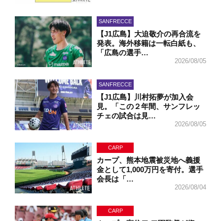
SANFRECCE
【J1広島】大迫敬介の再合流を
発表。海外移籍は一転白紙も、
「広島の選手…
2026/08/05
SANFRECCE
【J1広島】川村拓夢が加入会
見。「この２年間、サンフレッ
チェの試合は見…
2026/08/05
CARP
カープ、熊本地震被災地へ義援
金として1,000万円を寄付。選手
会長は「…
2026/08/04
CARP