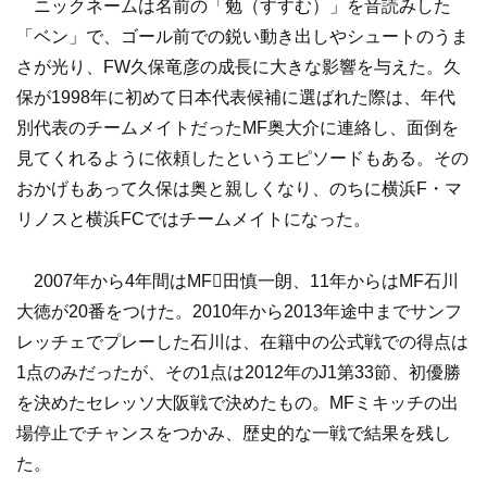
ニックネームは名前の「勉（すすむ）」を音読みした
「ベン」で、ゴール前での鋭い動き出しやシュートのうま
さが光り、FW久保竜彦の成長に大きな影響を与えた。久
保が1998年に初めて日本代表候補に選ばれた際は、年代
別代表のチームメイトだったMF奥大介に連絡し、面倒を
見てくれるように依頼したというエピソードもある。その
おかげもあって久保は奥と親しくなり、のちに横浜F・マ
リノスと横浜FCではチームメイトになった。
2007年から4年間はMF田慎一朗、11年からはMF石川
大徳が20番をつけた。2010年から2013年途中までサンフ
レッチェでプレーした石川は、在籍中の公式戦での得点は
1点のみだったが、その1点は2012年のJ1第33節、初優勝
を決めたセレッソ大阪戦で決めたもの。MFミキッチの出
場停止でチャンスをつかみ、歴史的な一戦で結果を残し
た。