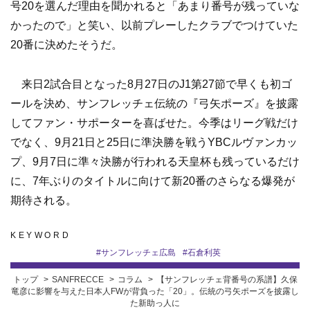
号20を選んだ理由を聞かれると「あまり番号が残っていな
かったので」と笑い、以前プレーしたクラブでつけていた
20番に決めたそうだ。
来日2試合目となった8月27日のJ1第27節で早くも初ゴ
ールを決め、サンフレッチェ伝統の『弓矢ポーズ』を披露
してファン・サポーターを喜ばせた。今季はリーグ戦だけ
でなく、9月21日と25日に準決勝を戦うYBCルヴァンカッ
プ、9月7日に準々決勝が行われる天皇杯も残っているだけ
に、7年ぶりのタイトルに向けて新20番のさらなる爆発が
期待される。
KEYWORD
#
サンフレッチェ広島
#
石倉利英
トップ
SANFRECCE
コラム
【サンフレッチェ背番号の系譜】久保
竜彦に影響を与えた日本人FWが背負った「20」。伝統の弓矢ポーズを披露し
た新助っ人に