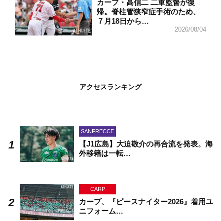
カープ・高信二 二軍監督が復
帰。脊柱管狭窄症手術のため、
７月18日から…
2026/08/04
アクセスランキング
SANFRECCE
【J1広島】大迫敬介の再合流を発表。海
外移籍は一転…
CARP
カープ、『ピースナイター2026』着用ユ
ニフォーム…