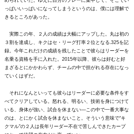
められていた。ゆえに自分のプレーに集中して、そこでい
っぱいいっぱいになってしまうというのは、僕には理解で
きるところがあった。
実際この年、２人の成績は大幅にアップした。丸は初の
３割を達成し、キクはセ・リーグ打率２位となる.325を記
録。今年これだけの成績を残したことで彼らはリーダーを
名乗る資格を手に入れた。2015年以降、彼らは好むと好
まざるとにかかわらず、チームの中で担がれる存在になっ
ていくはずだ。
それになんといっても彼らはリーダーに必要な条件をす
べてクリアしている。怒れる、明るい、技術を身につけて
いる、身体が強い、試合を休まない―この中で一番大事な
のは、とにかく試合を休まないこと。そういう意味で“キ
クマル”の２人は長年リーダー不在で苦しんできたカープ