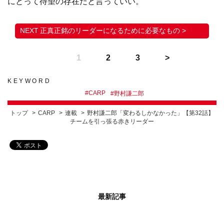
にとって待望の存在だと言っていい。
正真正銘のリーダーになるために必要なもの >
1
2
3
KEYWORD
#
CARP
#
野村謙二郎
トップ
CARP
連載
野村謙二郎「変わるしかなかった」【第32話】
チームを引っ張る赤きリーダー
最新記事