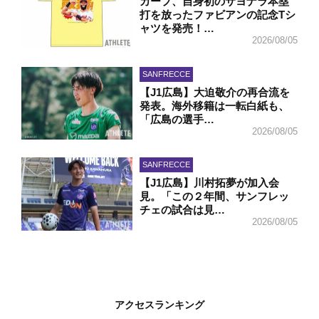
カープ、自身初のサヨナラ本塁
打を放ったファビアンの記念Tシ
ャツを発売！…
2026/08/05
SANFRECCE
【J1広島】大迫敬介の再合流を
発表。海外移籍は一転白紙も、
「広島の選手…
2026/08/05
SANFRECCE
【J1広島】川村拓夢が加入会
見。「この２年間、サンフレッ
チェの試合は見…
2026/08/05
アクセスランキング