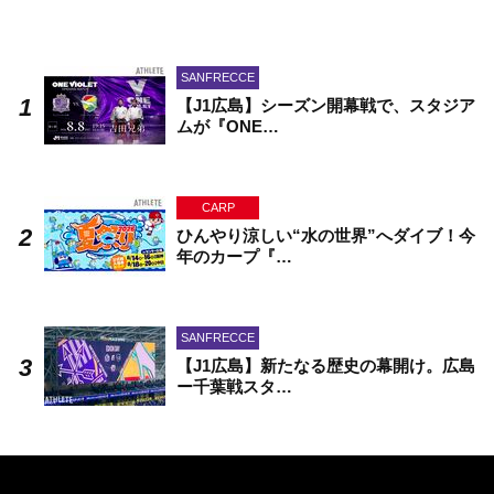
SANFRECCE
【J1広島】シーズン開幕戦で、スタジア
ムが『ONE…
CARP
ひんやり涼しい“水の世界”へダイブ！今
年のカープ『…
SANFRECCE
【J1広島】新たなる歴史の幕開け。広島
ー千葉戦スタ…