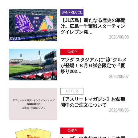
SANFRECCE
【J1広島】新たなる歴史の幕開
け。広島ー千葉戦スターティン
グイレブン発…
2026/08/08
CARP
マツダ スタジアムに“涼”グルメ
が登場！８月６試合限定で『夏
祭り202…
2026/08/07
OTHER
【アスリートマガジン】お盆期
間中のご注文について
2026/08/06
CARP