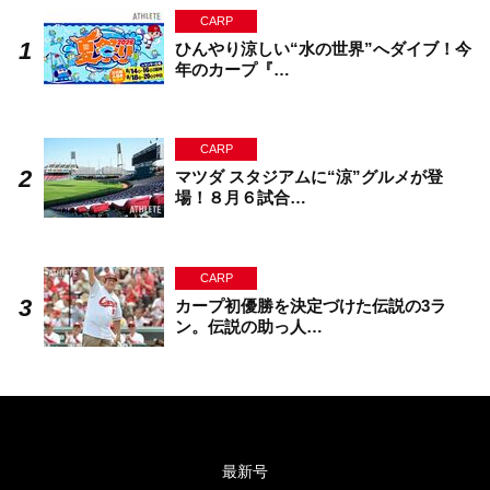
CARP
ひんやり涼しい“水の世界”へダイブ！今
年のカープ『…
CARP
マツダ スタジアムに“涼”グルメが登
場！８月６試合…
CARP
カープ初優勝を決定づけた伝説の3ラ
ン。伝説の助っ人…
最新号