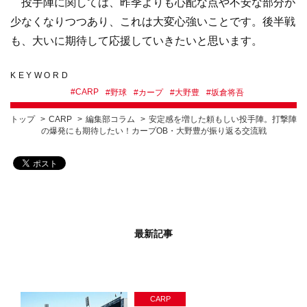
投手陣に関しては、昨季よりも心配な点や不安な部分が
少なくなりつつあり、これは大変心強いことです。後半戦
も、大いに期待して応援していきたいと思います。
KEYWORD
#
CARP
#
野球
#
カープ
#
大野豊
#
坂倉将吾
トップ
CARP
編集部コラム
安定感を増した頼もしい投手陣。打撃陣
の爆発にも期待したい！カープOB・大野豊が振り返る交流戦
最新記事
CARP