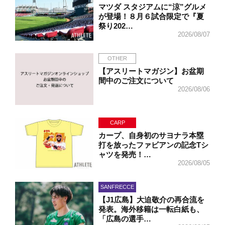
マツダ スタジアムに“涼”グルメ
が登場！８月６試合限定で『夏
祭り202…
2026/08/07
OTHER
【アスリートマガジン】お盆期
間中のご注文について
2026/08/06
CARP
カープ、自身初のサヨナラ本塁
打を放ったファビアンの記念Tシ
ャツを発売！…
2026/08/05
SANFRECCE
【J1広島】大迫敬介の再合流を
発表。海外移籍は一転白紙も、
「広島の選手…