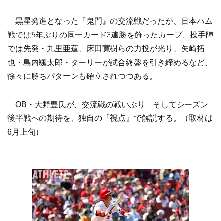
黒星発進となった『鬼門』の交流戦だったが、日本ハム
戦では5年ぶりの同一カード3連勝を飾ったカープ。投手陣
では先発・九里亜蓮、床田寛樹らの力投が光り、矢崎拓
也・島内颯太郎・ターリーが試合終盤を引き締めるなど、
徐々に勝ちパターンも確立されつつある。
OB・大野豊氏が、交流戦の戦いぶり、そしてシーズン
後半戦への期待を、独自の『視点』で解説する。（取材は
6月上旬）