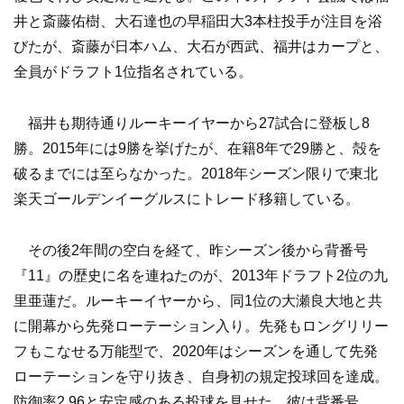
井と斎藤佑樹、大石達也の早稲田大3本柱投手が注目を浴
びたが、斎藤が日本ハム、大石が西武、福井はカープと、
全員がドラフト1位指名されている。
福井も期待通りルーキーイヤーから27試合に登板し8
勝。2015年には9勝を挙げたが、在籍8年で29勝と、殻を
破るまでには至らなかった。2018年シーズン限りで東北
楽天ゴールデンイーグルスにトレード移籍している。
その後2年間の空白を経て、昨シーズン後から背番号
『11』の歴史に名を連ねたのが、2013年ドラフト2位の九
里亜蓮だ。ルーキーイヤーから、同1位の大瀬良大地と共
に開幕から先発ローテーション入り。先発もロングリリー
フもこなせる万能型で、2020年はシーズンを通して先発
ローテーションを守り抜き、自身初の規定投球回を達成。
防御率2.96と安定感のある投球を見せた。彼は背番号