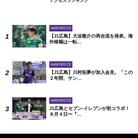
アクセスランキング
SANFRECCE
【J1広島】大迫敬介の再合流を発表。海
外移籍は一転…
SANFRECCE
【J1広島】川村拓夢が加入会見。「この
２年間、サン…
SANFRECCE
J1広島とセブン-イレブンが初コラボ！
８月４日〜『…