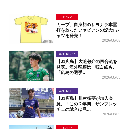
CARP
カープ、自身初のサヨナラ本塁
打を放ったファビアンの記念Tシ
ャツを発売！…
2026/08/05
SANFRECCE
【J1広島】大迫敬介の再合流を
発表。海外移籍は一転白紙も、
「広島の選手…
2026/08/05
SANFRECCE
【J1広島】川村拓夢が加入会
見。「この２年間、サンフレッ
チェの試合は見…
2026/08/05
CARP