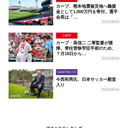
カープ、熊本地震被災地へ義援
金として1,000万円を寄付。選手
会長は「…
2026/08/04
CARP
カープ・高信二 二軍監督が復
帰。脊柱管狭窄症手術のため、
７月18日から…
2026/08/04
SANFRECCE
今西和男氏、日本サッカー殿堂
入り
2026/08/04