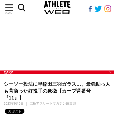
MENU
CARP
シーソー投法に早稲田三羽ガラス…、最強助っ人
も背負った好投手の象徴【カープ背番号
『11』】
広島アスリートマガジン編集部
2023年9月5日