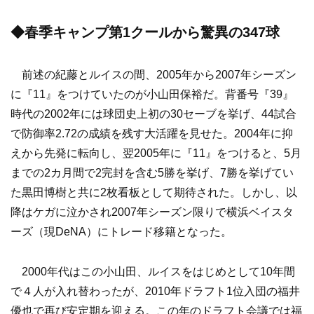
◆春季キャンプ第1クールから驚異の347球
前述の紀藤とルイスの間、2005年から2007年シーズン
に『11』をつけていたのが小山田保裕だ。背番号『39』
時代の2002年には球団史上初の30セーブを挙げ、44試合
で防御率2.72の成績を残す大活躍を見せた。2004年に抑
えから先発に転向し、翌2005年に『11』をつけると、5月
までの2カ月間で2完封を含む5勝を挙げ、7勝を挙げてい
た黒田博樹と共に2枚看板として期待された。しかし、以
降はケガに泣かされ2007年シーズン限りで横浜ベイスタ
ーズ（現DeNA）にトレード移籍となった。
2000年代はこの小山田、ルイスをはじめとして10年間
で４人が入れ替わったが、2010年ドラフト1位入団の福井
優也で再び安定期を迎える。この年のドラフト会議では福