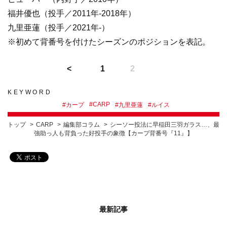
福井優也（投手／2011年-2018年）
九里亜蓮（投手／2021年-）
※初めて背番号を付けたシーズンのポジションを表記。
1
2
KEYWORD
#
CARP
#
カープ
#
九里亜蓮
#
ルイス
トップ
CARP
編集部コラム
シーソー投法に早稲田三羽ガラス…、最
強助っ人も背負った好投手の象徴【カープ背番号『11』】
最新記事