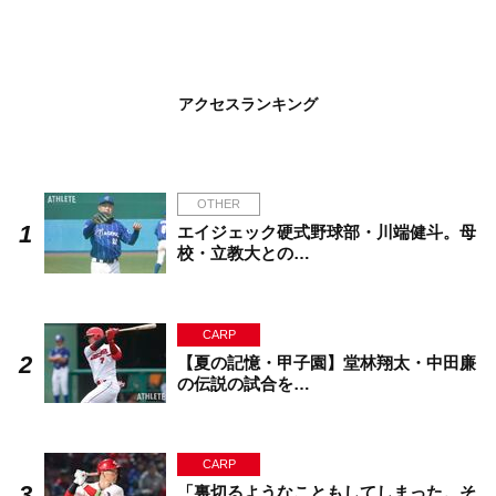
アクセスランキング
OTHER
エイジェック硬式野球部・川端健斗。母
校・立教大との…
CARP
【夏の記憶・甲子園】堂林翔太・中田廉
の伝説の試合を…
CARP
「裏切るようなこともしてしまった。そ