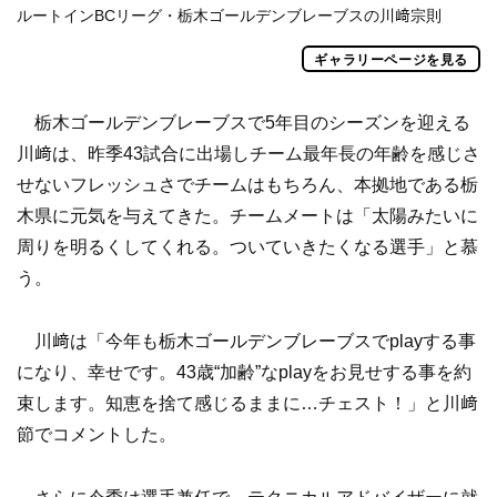
ルートインBCリーグ・栃木ゴールデンブレーブスの川﨑宗則
ギャラリーページを見る
栃木ゴールデンブレーブスで5年目のシーズンを迎える
川﨑は、昨季43試合に出場しチーム最年長の年齢を感じさ
せないフレッシュさでチームはもちろん、本拠地である栃
木県に元気を与えてきた。チームメートは「太陽みたいに
周りを明るくしてくれる。ついていきたくなる選手」と慕
う。
川﨑は「今年も栃木ゴールデンブレーブスでplayする事
になり、幸せです。43歳“加齢”なplayをお見せする事を約
束します。知恵を捨て感じるままに…チェスト！」と川﨑
節でコメントした。