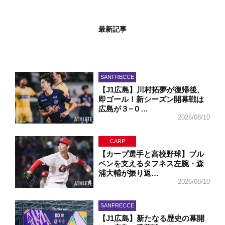
最新記事
SANFRECCE
【J1広島】川村拓夢が復帰後、
即ゴール！新シーズン開幕戦は
広島が３−０…
2026/08/10
CARP
【カープ選手と高校野球】ブル
ペンを支えるタフネス左腕・森
浦大輔が振り返…
2026/08/10
SANFRECCE
【J1広島】新たなる歴史の幕開