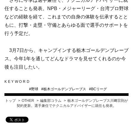
さらに今季は選手兼任で、テクニカルアドバイザーに就
任することも発表。NPB・メジャーリーグ・台湾プロ野球
などの経験を経て、これまでの自身の体験を伝承するとと
もに、打撃・走塁・守備とあらゆる面で選手のサポートを
行う予定だ。
3月7日から、キャンプインする栃木ゴールデンブレーブ
ス。今年1年を通してどんなドラマを見せてくれるのか今
後も注目したい。
KEYWORD
#
野球
#
栃木ゴールデンブレーブス
#
BCリーグ
トップ
OTHER
編集部コラム
栃木ゴールデンブレーブス川﨑宗則が
契約更新。選手兼任でテクニカルアドバイザーに就任も発表。