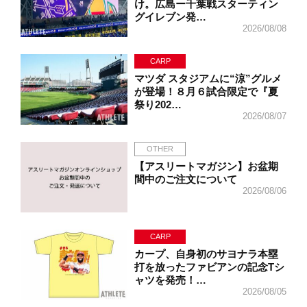
け。広島ー千葉戦スターティン
グイレブン発…
2026/08/08
CARP
マツダ スタジアムに“涼”グルメ
が登場！８月６試合限定で『夏
祭り202…
2026/08/07
OTHER
【アスリートマガジン】お盆期
間中のご注文について
2026/08/06
CARP
カープ、自身初のサヨナラ本塁
打を放ったファビアンの記念Tシ
ャツを発売！…
2026/08/05