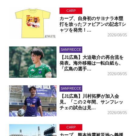
CARP
カープ、自身初のサヨナラ本塁
打を放ったファビアンの記念Tシ
ャツを発売！…
2026/08/05
SANFRECCE
【J1広島】大迫敬介の再合流を
発表。海外移籍は一転白紙も、
「広島の選手…
2026/08/05
SANFRECCE
【J1広島】川村拓夢が加入会
見。「この２年間、サンフレッ
チェの試合は見…
2026/08/05
CARP
カープ、熊本地震被災地へ義援