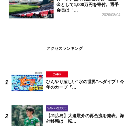
金として1,000万円を寄付。選手
会長は「…
2026/08/04
アクセスランキング
CARP
ひんやり涼しい“水の世界”へダイブ！今
年のカープ『…
SANFRECCE
【J1広島】大迫敬介の再合流を発表。海
外移籍は一転…