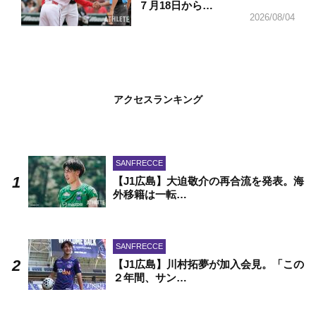
７月18日から…
2026/08/04
アクセスランキング
SANFRECCE
【J1広島】大迫敬介の再合流を発表。海
外移籍は一転…
SANFRECCE
【J1広島】川村拓夢が加入会見。「この
２年間、サン…