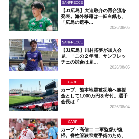
SANFRECCE
【J1広島】大迫敬介の再合流を
発表。海外移籍は一転白紙も、
「広島の選手…
2026/08/05
SANFRECCE
【J1広島】川村拓夢が加入会
見。「この２年間、サンフレッ
チェの試合は見…
2026/08/05
CARP
カープ、熊本地震被災地へ義援
金として1,000万円を寄付。選手
会長は「…
2026/08/04
CARP
カープ・高信二 二軍監督が復
帰。脊柱管狭窄症手術のため、