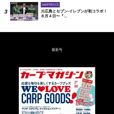
SANFRECCE
J1広島とセブン-イレブンが初コラボ！
８月４日〜『…
最新号