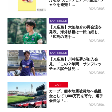
ャツを発売！…
2026/08/05
SANFRECCE
【J1広島】大迫敬介の再合流を
発表。海外移籍は一転白紙も、
「広島の選手…
2026/08/05
SANFRECCE
【J1広島】川村拓夢が加入会
見。「この２年間、サンフレッ
チェの試合は見…
2026/08/05
CARP
カープ、熊本地震被災地へ義援
金として1,000万円を寄付。選手
会長は「…
2026/08/04