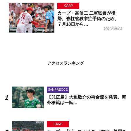
CARP
カープ・高信二 二軍監督が復
帰。脊柱管狭窄症手術のため、
７月18日から…
2026/08/04
アクセスランキング
SANFRECCE
【J1広島】大迫敬介の再合流を発表。海
外移籍は一転…
CARP