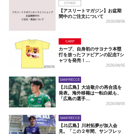
OTHER
【アスリートマガジン】お盆期
間中のご注文について
2026/08/06
CARP
カープ、自身初のサヨナラ本塁
打を放ったファビアンの記念Tシ
ャツを発売！…
2026/08/05
SANFRECCE
【J1広島】大迫敬介の再合流を
発表。海外移籍は一転白紙も、
「広島の選手…
2026/08/05
SANFRECCE
【J1広島】川村拓夢が加入会
見。「この２年間、サンフレッ