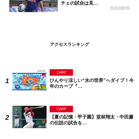
チェの試合は見…
2026/08/05
アクセスランキング
CARP
ひんやり涼しい“水の世界”へダイブ！今
年のカープ『…
CARP
【夏の記憶・甲子園】堂林翔太・中田廉
の伝説の試合を…