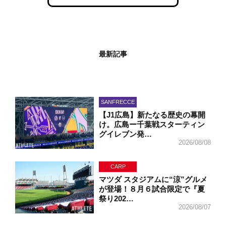
最新記事
SANFRECCE
【J1広島】新たなる歴史の幕開
け。広島ー千葉戦スターティン
グイレブン発…
2026/08/08
CARP
マツダ スタジアムに“涼”グルメ
が登場！８月６試合限定で『夏
祭り202…
2026/08/07