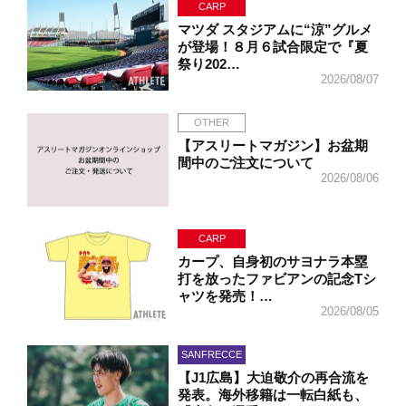
CARP
マツダ スタジアムに“涼”グルメ
が登場！８月６試合限定で『夏
祭り202…
2026/08/07
OTHER
【アスリートマガジン】お盆期
間中のご注文について
2026/08/06
CARP
カープ、自身初のサヨナラ本塁
打を放ったファビアンの記念Tシ
ャツを発売！…
2026/08/05
SANFRECCE
【J1広島】大迫敬介の再合流を
発表。海外移籍は一転白紙も、