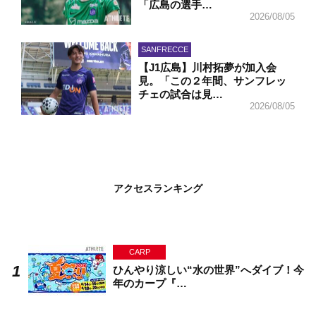
「広島の選手…
2026/08/05
SANFRECCE
【J1広島】川村拓夢が加入会
見。「この２年間、サンフレッ
チェの試合は見…
2026/08/05
アクセスランキング
CARP
ひんやり涼しい“水の世界”へダイブ！今
年のカープ『…