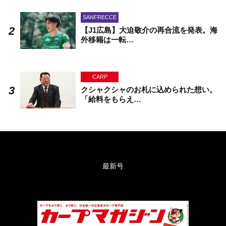
SANFRECCE
【J1広島】大迫敬介の再合流を発表。海
外移籍は一転…
CARP
クシャクシャのお札に込められた想い。
「給料をもらえ…
最新号