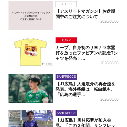
OTHER
【アスリートマガジン】お盆期
間中のご注文について
2026/08/06
CARP
カープ、自身初のサヨナラ本塁
打を放ったファビアンの記念Tシ
ャツを発売！…
2026/08/05
SANFRECCE
【J1広島】大迫敬介の再合流を
発表。海外移籍は一転白紙も、
「広島の選手…
2026/08/05
SANFRECCE
【J1広島】川村拓夢が加入会
見。「この２年間、サンフレッ