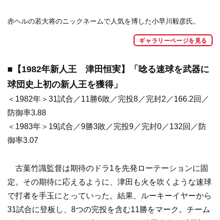
赤ヘルの若大将のニックネームで人気を博した小早川毅彦氏。
ギャラリーページを見る
■【1982年新人王 津田恒実】「唸る速球を武器に
球団史上初の新人王を獲得」
＜1982年＞31試合／11勝6敗／完投8／完封2／166.2回／
防御率3.88
＜1983年＞19試合／9勝3敗／完投9／完封0／132回／防
御率3.07
古葉竹識監督は期待のドラ1を先発ローテーションに固
定。その期待に応えるように、津田も火を吹くような速球
で打者を手玉にとっていった。結果、ルーキーイヤーから
31試合に登板し、8つの完投を含む11勝をマーク。チーム