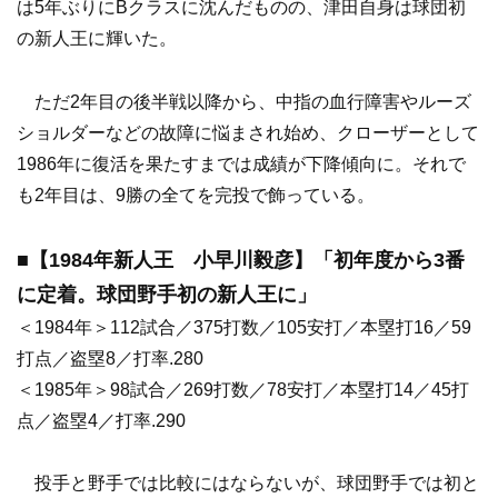
は5年ぶりにBクラスに沈んだものの、津田自身は球団初
の新人王に輝いた。
ただ2年目の後半戦以降から、中指の血行障害やルーズ
ショルダーなどの故障に悩まされ始め、クローザーとして
1986年に復活を果たすまでは成績が下降傾向に。それで
も2年目は、9勝の全てを完投で飾っている。
■【1984年新人王 小早川毅彦】「初年度から3番
に定着。球団野手初の新人王に」
＜1984年＞112試合／375打数／105安打／本塁打16／59
打点／盗塁8／打率.280
＜1985年＞98試合／269打数／78安打／本塁打14／45打
点／盗塁4／打率.290
投手と野手では比較にはならないが、球団野手では初と