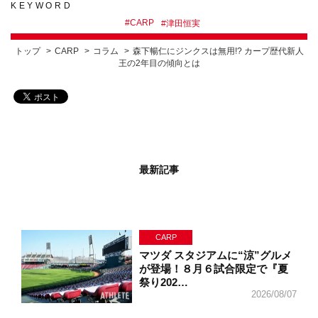
KEYWORD
#
CARP
#
津田恒実
トップ
CARP
コラム
森下暢仁にジンクスは無用!? カープ歴代新人
王の2年目の傾向とは
最新記事
CARP
マツダ スタジアムに“涼”グルメ
が登場！８月６試合限定で『夏
祭り202…
2026/08/07